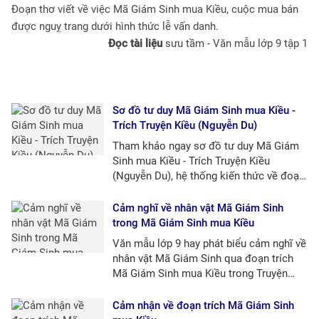
Đoạn thơ viết về việc Mã Giám Sinh mua Kiều, cuộc mua bán
được nguỵ trang dưới hình thức lễ vấn danh.
Đọc tài liệu
sưu tầm -
Văn mẫu lớp 9 tập 1
Sơ đồ tư duy Mã Giám Sinh mua Kiều -
Trích Truyện Kiều (Nguyễn Du)
Tham khảo ngay sơ đồ tư duy Mã Giám
Sinh mua Kiều - Trích Truyện Kiều
(Nguyễn Du), hệ thống kiến thức về đoạn
trích Mã Giám Sinh mua Kiều ngắn gọn
giúp học sinh lớp 9 học tốt môn Ngữ
Cảm nghĩ về nhân vật Mã Giám Sinh
Văn.
trong Mã Giám Sinh mua Kiều
Văn mẫu lớp 9 hay phát biểu cảm nghĩ về
nhân vật Mã Giám Sinh qua đoạn trích
Mã Giám Sinh mua Kiều trong Truyện
Kiều của Nguyễn Du.
Cảm nhận về đoạn trích Mã Giám Sinh