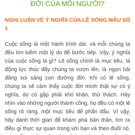
ĐỜI CỦA MỖI NGƯỜI?
NGHỊ LUẬN VỀ Ý NGHĨA CỦA LẼ SỐNG
MẪU SỐ
1
Cuộc sống là một hành trình dài, và mỗi chúng ta
đều tìm kiếm một lý do để bước tiếp. Vậy, ý nghĩa
của cuộc sống là gì? Lẽ sống chính là mục tiêu, là
động lực thúc đẩy chúng ta vươn lên, là ngọn hải
đăng soi sáng con đường đời. Khi có lẽ sống,
chúng ta sẽ cảm thấy cuộc đời mình thật sự có ý
nghĩa, dù có gặp phải khó khăn, thử thách. Hãy
nhìn vào những người thành công, họ đều có một lẽ
sống rõ ràng, một mục tiêu để phấn đấu. Vì vậy,
hãy dành thời gian để khám phá bản thân, tìm ra
điều gì thực sự quan trọng với bạn và theo đuổi nó.