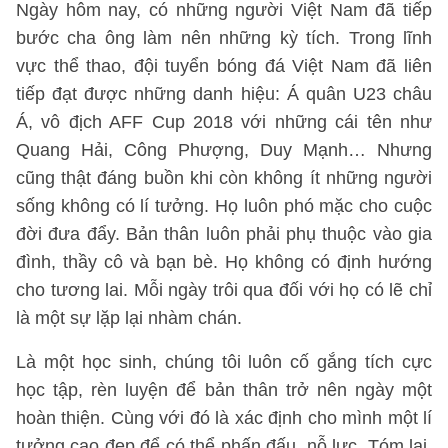
Ngày hôm nay, có những người Việt Nam đã tiếp
bước cha ông làm nên những kỳ tích. Trong lĩnh
vực thể thao, đội tuyển bóng đá Việt Nam đã liên
tiếp đạt được những danh hiệu: Á quân U23 châu
Á, vô địch AFF Cup 2018 với những cái tên như
Quang Hải, Công Phượng, Duy Mạnh… Nhưng
cũng thật đáng buồn khi còn không ít những người
sống không có lí tưởng. Họ luôn phó mặc cho cuộc
đời đưa đẩy. Bản thân luôn phải phụ thuộc vào gia
đình, thầy cô và bạn bè. Họ không có định hướng
cho tương lai. Mỗi ngày trôi qua đối với họ có lẽ chỉ
là một sự lặp lại nhàm chán.
Là một học sinh, chúng tôi luôn cố gắng tích cực
học tập, rèn luyện để bản thân trở nên ngày một
hoàn thiện. Cùng với đó là xác định cho mình một lí
tưởng cao đẹp để có thể phấn đấu, nỗ lực. Tóm lại,