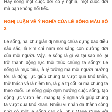
Hãy sống một cuộc đời có ý nghĩa, một cuộc đời
mà bạn không hối tiếc.
NGHỊ LUẬN VỀ Ý NGHĨA CỦA LẼ SỐNG
MẪU SỐ
2
Lẽ sống, hai chữ giản dị nhưng chứa đựng bao điều
sâu sắc, là kim chỉ nam soi sáng con đường đời
của mỗi người. Vậy, lẽ sống là gì và tại sao nó lại
trở thành động lực thôi thúc chúng ta sống? Lẽ
sống là mục tiêu, là lý tưởng mà mỗi người hướng
tới, là động lực giúp chúng ta vượt qua khó khăn,
thử thách và là niềm tin, là giá trị cốt lõi mà chúng ta
theo đuổi. Lẽ sống giúp định hướng cuộc sống, tạo
động lực vươn lên, mang lại ý nghĩa và giúp chúng
ta vượt qua khó khăn. Nhiều vĩ nhân đã thành công
nhờ có một lẽ sống cao cả, như Marie Curie với