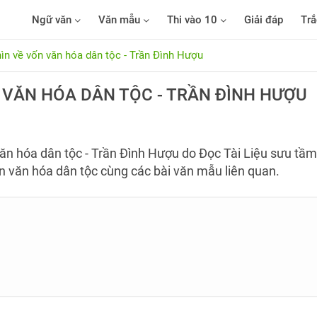
Ngữ văn
Văn mẫu
Thi vào 10
Giải đáp
Trắ
hìn về vốn văn hóa dân tộc - Trần Đình Hượu
N VĂN HÓA DÂN TỘC - TRẦN ĐÌNH HƯỢU
văn hóa dân tộc - Trần Đình Hượu do Đọc Tài Liệu sưu tầm
ốn văn hóa dân tộc cùng các bài văn mẫu liên quan.