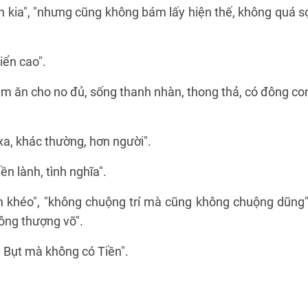
bên kia", "nhưng cũng không bám lấy hiện thế, không quá s
iển cao".
làm ăn cho no đủ, sống thanh nhàn, thong thả, có đông co
xa, khác thường, hơn người".
n lành, tình nghĩa".
ôn khéo", "không chuộng trí mà cũng không chuộng dũng"
ông thượng võ".
à Bụt mà không có Tiền".