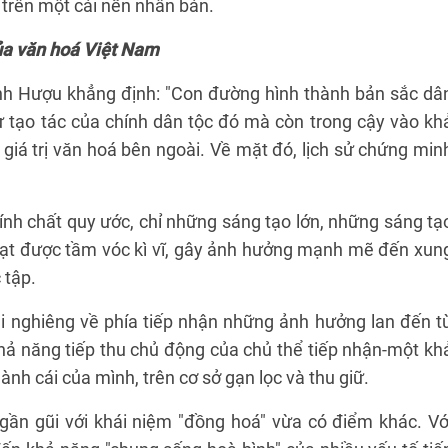
á trên một cái nền nhân bản.
ủa văn hoá Việt Nam
Đình Hượu khẳng định: "Con đường hình thành bản sắc dâ
ự tạo tác của chính dân tộc đó mà còn trong cậy vào kh
iá trị văn hoá bên ngoài. Về mặt đó, lịch sử chứng min
 tính chất quy ước, chỉ những sáng tạo lớn, những sáng tạ
ạt được tầm vóc kì vĩ, gây ảnh hưởng mạnh mẽ đến xun
 tập.
tại nghiêng về phía tiếp nhận những ảnh hưởng lan đến t
hả năng tiếp thu chủ động của chủ thể tiếp nhận-một kh
ành cái của mình, trên cơ sở gạn lọc và thu giữ.
gần gũi với khái niệm "đồng hoá" vừa có điểm khác. Vớ