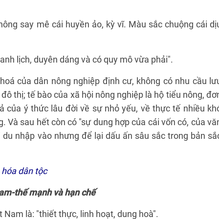
không say mê cái huyền ảo, kỳ vĩ. Màu sắc chuộng cái dị
hanh lịch, duyên dáng và có quy mô vừa phải".
 hoá của dân nông nghiệp định cư, không có nhu cầu lư
 đô thị; tế bào của xã hội nông nghiệp là hộ tiểu nông, đơ
quả của ý thức lâu đời về sự nhỏ yếu, về thực tế nhiều kh
g. Và sau hết còn có "sự dung hợp của cái vốn có, của vă
i du nhập vào nhưng để lại dấu ấn sâu sắc trong bản sắ
 hóa dân tộc
 Nam-thế mạnh và hạn chế
 Nam là: "thiết thực, linh hoạt, dung hoà".