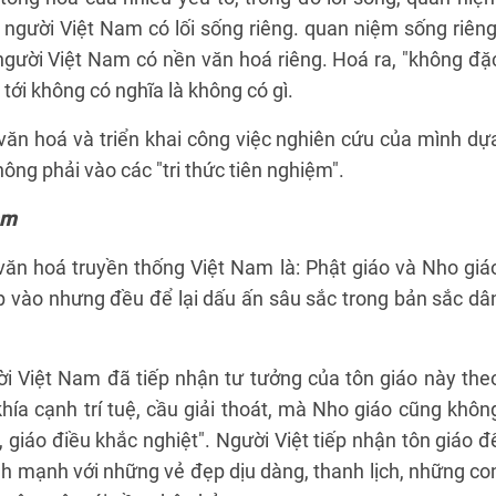
y người Việt Nam có lối sống riêng. quan niệm sống riêng
người Việt Nam có nền văn hoá riêng. Hoá ra, "không đặ
tới không có nghĩa là không có gì.
văn hoá và triển khai công việc nghiên cứu của mình dự
ông phải vào các "tri thức tiên nghiệm".
am
ăn hoá truyền thống Việt Nam là: Phật giáo và Nho giá
p vào nhưng đều để lại dấu ấn sâu sắc trong bản sắc dâ
ời Việt Nam đã tiếp nhận tư tưởng của tôn giáo này the
ía cạnh trí tuệ, cầu giải thoát, mà Nho giáo cũng khôn
 giáo điều khắc nghiệt". Người Việt tiếp nhận tôn giáo đ
ành mạnh với những vẻ đẹp dịu dàng, thanh lịch, những co