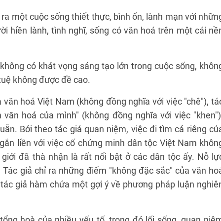
 ra một cuộc sống thiết thực, bình ổn, lành mạn với nhữn
ời hiền lành, tình nghĩ, sống có văn hoá trên một cái nề
 không có khát vọng sáng tạo lớn trong cuộc sống, khôn
 tuệ không được đề cao.
văn hoá Việt Nam (không đồng nghĩa với việc "chê"), tá
n văn hoá của mình" (không đồng nghĩa với việc "khen")
ẫn. Bởi theo tác giả quan niệm, việc đi tìm cá riêng củ
 gắn liền với việc cố chứng minh dân tộc Việt Nam khôn
iới đã thà nhận là rất nổi bật ở các dân tộc ấy. Nỗ lự
 Tác giả chỉ ra những điểm "không đặc sắc" của văn ho
a tác giả hàm chứa một gợi ý về phương pháp luận nghiê
tổng hoà của nhiều yếu tố, trong đó lối sống, quan niệ