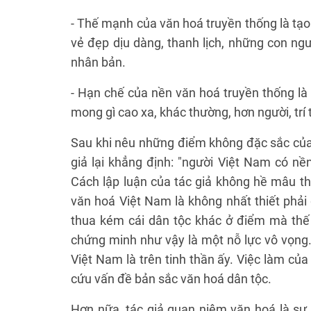
- Thế mạnh của văn hoá truyền thống là tạo
vẻ đẹp dịu dàng, thanh lịch, những con ngư
nhân bản.
- Hạn chế của nền văn hoá truyền thống là
mong gì cao xa, khác thường, hơn người, trí
Sau khi nêu những điểm không đặc sắc của 
giả lại khẳng định: "người Việt Nam có nề
Cách lập luận của tác giả không hề mâu thu
văn hoá Việt Nam là không nhất thiết phải
thua kém cái dân tộc khác ở điểm mà thế g
chứng minh như vậy là một nỗ lực vô vọng.
Việt Nam là trên tinh thần ấy. Việc làm củ
cứu vấn đề bản sắc văn hoá dân tộc.
Hơn nữa, tác giả quan niệm văn hoá là sự 