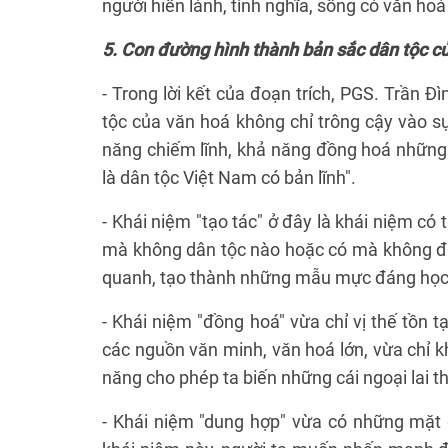
người hiền lành, tình nghĩa, sống có văn ho
5. Con đường hình thành bản sắc dân tộc c
- Trong lời kết của đoạn trích, PGS. Trần 
tộc của văn hoá không chỉ trông cậy vào s
năng chiếm lĩnh, khả năng đồng hoá những g
là dân tộc Việt Nam có bản lĩnh".
- Khái niệm "tạo tác" ở đây là khái niệm có
mà không dân tộc nào hoặc có mà không đ
quanh, tạo thành những mẫu mực đáng học
- Khái niệm "đồng hoá" vừa chỉ vị thế tồn 
các nguồn văn minh, văn hoá lớn, vừa chỉ k
năng cho phép ta biến những cái ngoại lai th
- Khái niệm "dung hợp" vừa có những mặt 