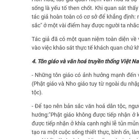
sống là yếu tố then chốt. Khi quan sát thấ
tác giả hoàn toàn có cơ sở để khẳng định: 
sắc" ở một vài điểm hay được người ta nhắc 
Tác giả đã có một quan niệm toàn diện về 
vào việc khảo sát thực tế khách quan chứ kh
4. Tôn giáo và văn hoá truyền thống Việt N
- Những tôn giáo có ảnh hưởng mạnh đến v
(Phật giáo và Nho giáo tuy từ ngoài du nhậ
tộc).
- Để tạo nên bản sắc văn hoá dân tộc, ngư
hướng:"Phật giáo không được tiếp nhận ở kh
được tiếp nhận ở khía cạnh nghi lễ tủn mủn,
tạo ra một cuộc sống thiết thực, bình ổn, l