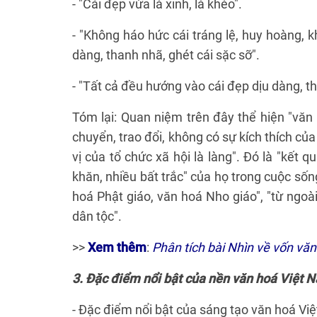
- "Cái đẹp vừa là xinh, là khéo".
- "Không háo hức cái tráng lệ, huy hoàng, 
dàng, thanh nhã, ghét cái sặc sỡ".
- "Tất cả đều hướng vào cái đẹp dịu dàng, t
Tóm lại: Quan niệm trên đây thể hiện "văn
chuyển, trao đổi, không có sự kích thích của
vị của tổ chức xã hội là làng". Đó là "kết 
khăn, nhiều bất trắc" của họ trong cuộc sốn
hoá Phật giáo, văn hoá Nho giáo", "từ ngoà
dân tộc".
>>
Xem thêm
:
Phân tích bài Nhìn về vốn văn
3. Đặc điểm nổi bật của nền văn hoá Việt
- Đặc điểm nổi bật của sáng tạo văn hoá Việt