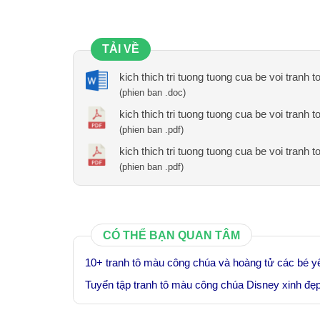
TẢI VỀ
kich thich tri tuong tuong cua be voi tranh
(phien ban .doc)
kich thich tri tuong tuong cua be voi tranh
(phien ban .pdf)
kich thich tri tuong tuong cua be voi tranh
(phien ban .pdf)
CÓ THỂ BẠN QUAN TÂM
10+ tranh tô màu công chúa và hoàng tử các bé yê
Tuyển tập tranh tô màu công chúa Disney xinh đẹ