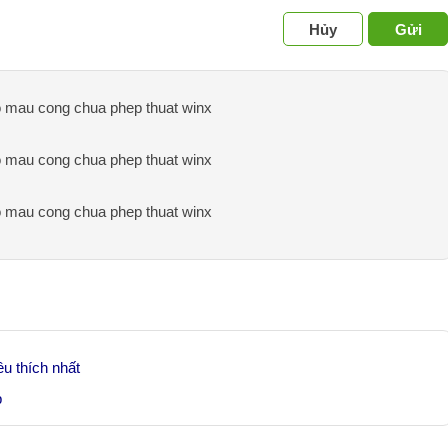
Hủy
Gửi
 to mau cong chua phep thuat winx
 to mau cong chua phep thuat winx
 to mau cong chua phep thuat winx
u thích nhất
p