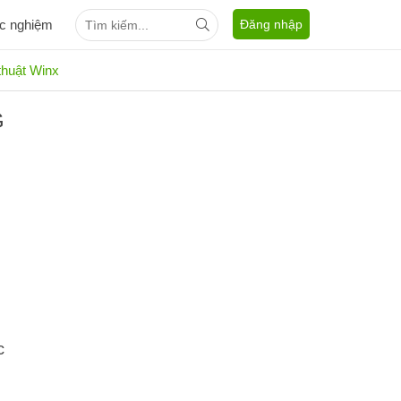
ắc nghiệm
Đăng nhập
thuật Winx
G
u
c