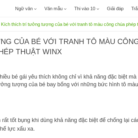
Ngữ văn
Văn mẫu
Thi vào 10
Giải đáp
Tr
Kích thích trí tưởng tượng của bé với tranh tô màu công chúa phép 
ỢNG CỦA BÉ VỚI TRANH TÔ MÀU CÔN
HÉP THUẬT WINX
iều bé gái yêu thích không chỉ vì khả năng đặc biệt mà
 tưởng tượng của bé bay bổng với những bức hình tô mà
rất tốt bụng khi dùng khả năng đặc biệt để chống lại cá
thế lực xấu xa.