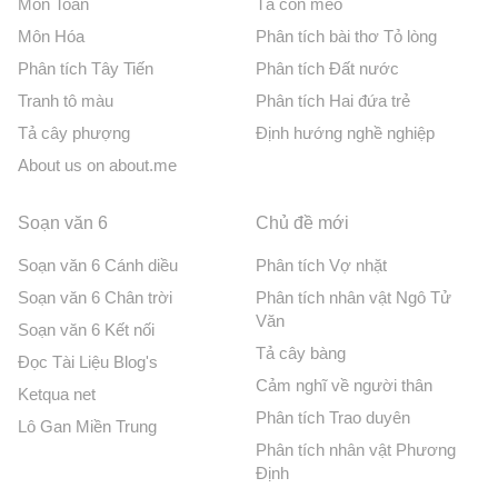
Môn Toán
Tả con mèo
Môn Hóa
Phân tích bài thơ Tỏ lòng
Phân tích Tây Tiến
Phân tích Đất nước
Tranh tô màu
Phân tích Hai đứa trẻ
Tả cây phượng
Định hướng nghề nghiệp
About us on about.me
Soạn văn 6
Chủ đề mới
Soạn văn 6 Cánh diều
Phân tích Vợ nhặt
Soạn văn 6 Chân trời
Phân tích nhân vật Ngô Tử
Văn
Soạn văn 6 Kết nối
Tả cây bàng
Đọc Tài Liệu Blog's
Cảm nghĩ về người thân
Ketqua net
Phân tích Trao duyên
Lô Gan Miền Trung
Phân tích nhân vật Phương
Định