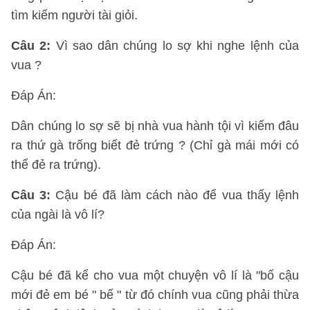
tìm kiếm người tài giỏi.
Câu 2
:
Vì sao dân chúng lo sợ khi nghe lệnh của
vua ?
Đáp Án:
Dân chúng lo sợ sẽ bị nhà vua hành tội vì kiếm đâu
ra thứ gà trống biết đẻ trứng ? (Chỉ gà mái mới có
thể đẻ ra trứng).
Câu 3
​​​​​​​:
Cậu bé đã làm cách nào để vua thấy lệnh
của ngài là vô lí?
Đáp Án:
Cậu bé đã kể cho vua một chuyện vô lí là "bố cậu
mới đẻ em bé " bế " từ đó chính vua cũng phải thừa