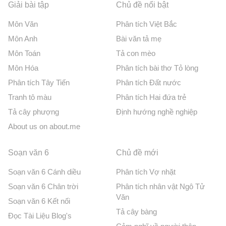
Giải bài tập
Chủ đề nổi bật
Môn Văn
Phân tích Việt Bắc
Môn Anh
Bài văn tả mẹ
Môn Toán
Tả con mèo
Môn Hóa
Phân tích bài thơ Tỏ lòng
Phân tích Tây Tiến
Phân tích Đất nước
Tranh tô màu
Phân tích Hai đứa trẻ
Tả cây phượng
Định hướng nghề nghiệp
About us on about.me
Soạn văn 6
Chủ đề mới
Soạn văn 6 Cánh diều
Phân tích Vợ nhặt
Soạn văn 6 Chân trời
Phân tích nhân vật Ngô Tử
Văn
Soạn văn 6 Kết nối
Tả cây bàng
Đọc Tài Liệu Blog's