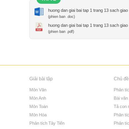
huong dan giai bai tap 1 trang 13 sach giao
(phien ban .doc)
huong dan giai bai tap 1 trang 13 sach giao
(phien ban .pdf)
Giải bài tập
Chủ đề 
Môn Văn
Phân tí
Môn Anh
Bài văn
Môn Toán
Tả con
Môn Hóa
Phân tíc
Phân tích Tây Tiến
Phân tí