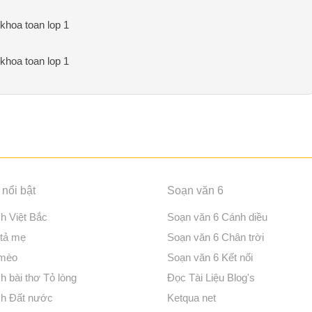
 khoa toan lop 1
 khoa toan lop 1
nổi bật
Soạn văn 6
ch Việt Bắc
Soạn văn 6 Cánh diều
 tả mẹ
Soạn văn 6 Chân trời
 mèo
Soạn văn 6 Kết nối
h bài thơ Tỏ lòng
Đọc Tài Liệu Blog's
ch Đất nước
Ketqua net