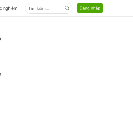
ắc nghiệm
Đăng nhập
P
o