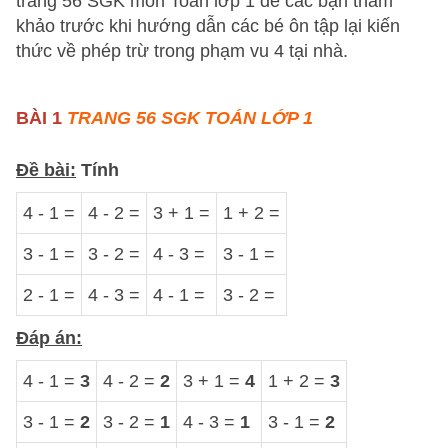
trang 56 SGK môn Toán lớp 1 để các bạn tham
khảo trước khi hướng dẫn các bé ôn tập lại kiến
thức về phép trừ trong phạm vu 4 tại nhà.
BÀI 1
TRANG 56 SGK TOÁN LỚP 1
Đề bài:
Tính
4 - 1 =
4 - 2 =
3 + 1 =
1 + 2 =
3 - 1 =
3 - 2 =
4 - 3 =
3 - 1 =
2 - 1 =
4 - 3 =
4 - 1 =
3 - 2 =
Đáp án:
4 - 1 =
3
4 - 2 =
2
3 + 1 =
4
1 + 2 =
3
3 - 1 =
2
3 - 2 =
1
4 - 3 =
1
3 - 1 =
2