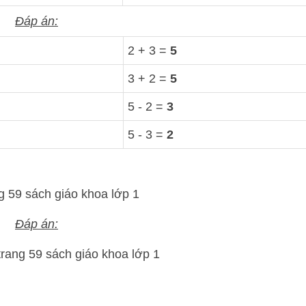
Đáp án:
2 + 3 =
5
3 + 2 =
5
5 - 2 =
3
5 - 3 =
2
Đáp án: