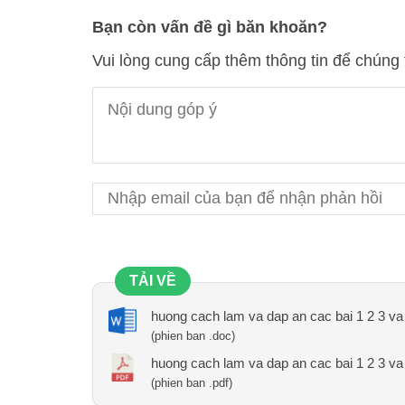
Bạn còn vấn đề gì băn khoăn?
Vui lòng cung cấp thêm thông tin để chúng 
TẢI VỀ
huong cach lam va dap an cac bai 1 2 3 va 
(phien ban .doc)
huong cach lam va dap an cac bai 1 2 3 va 
(phien ban .pdf)