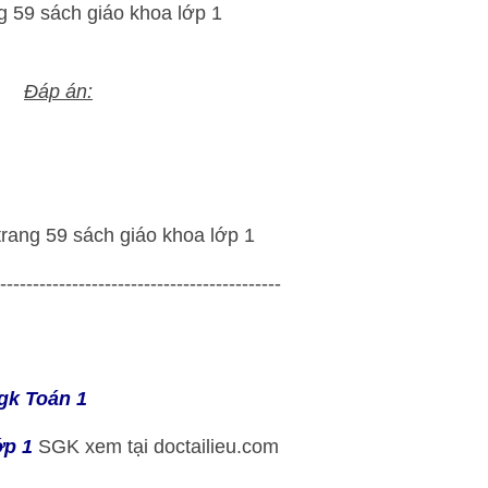
Đáp án:
-------------------------------------------
sgk Toán 1
ớp 1
SGK xem tại doctailieu.com