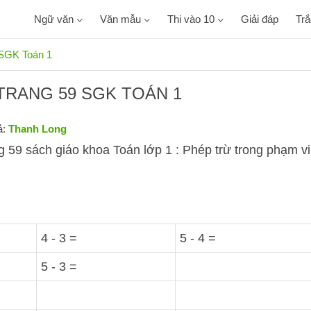
Ngữ văn
Văn mẫu
Thi vào 10
Giải đáp
Tr
9 SGK Toán 1
 4 TRANG 59 SGK TOÁN 1
ả:
Thanh Long
ng 59 sách giáo khoa Toán lớp 1 : Phép trừ trong phạm vi
4 - 3 =
5 - 4 =
5 - 3 =