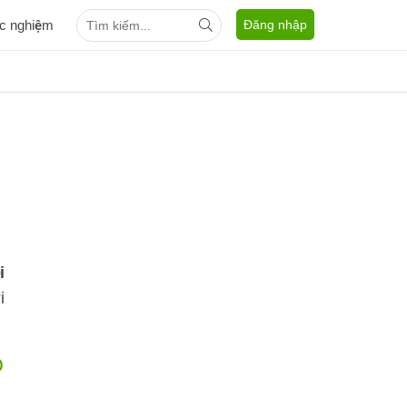
ắc nghiệm
Đăng nhập
i
i
O