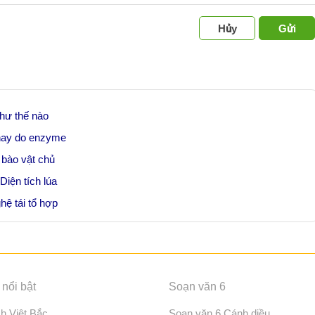
Hủy
Gửi
như thế nào
 nay do enzyme
ế bào vật chủ
Diện tích lúa
hệ tái tổ hợp
nổi bật
Soạn văn 6
ch Việt Bắc
Soạn văn 6 Cánh diều