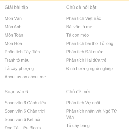
Giải bài tập
Chủ đề nổi bật
Môn Văn
Phân tích Việt Bắc
Môn Anh
Bài văn tả mẹ
Môn Toán
Tả con mèo
Môn Hóa
Phân tích bài thơ Tỏ lòng
Phân tích Tây Tiến
Phân tích Đất nước
Tranh tô màu
Phân tích Hai đứa trẻ
Tả cây phượng
Định hướng nghề nghiệp
About us on about.me
Soạn văn 6
Chủ đề mới
Soạn văn 6 Cánh diều
Phân tích Vợ nhặt
Soạn văn 6 Chân trời
Phân tích nhân vật Ngô Tử
Văn
Soạn văn 6 Kết nối
Tả cây bàng
Đọc Tài Liệu Blog's