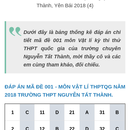
Dưới đây là bảng thống kê đáp án chi
tiết mã đề 001 môn Vật lí kỳ thi thử
THPT quốc gia của trường chuyên
Nguyễn Tất Thành, mời thầy cô và các
em cùng tham khảo, đối chiếu.
ĐÁP ÁN MÃ ĐỀ 001 - MÔN VẬT LÍ THPTQG NĂM
2018 TRƯỜNG THPT NGUYỄN TẤT THÀNH.
1
C
11
D
21
A
31
B
2
C
12
B
22
D
32
C