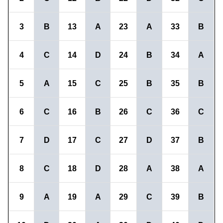
3
B
13
A
23
A
33
B
4
C
14
D
24
B
34
A
5
A
15
C
25
B
35
B
6
C
16
B
26
C
36
C
7
D
17
C
27
D
37
B
8
C
18
D
28
A
38
A
9
A
19
A
29
C
39
B