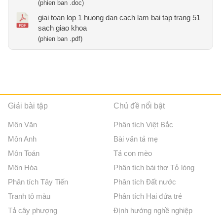
(phien ban .doc)
giai toan lop 1 huong dan cach lam bai tap trang 51
sach giao khoa
(phien ban .pdf)
Giải bài tập
Chủ đề nổi bật
Môn Văn
Phân tích Việt Bắc
Môn Anh
Bài văn tả mẹ
Môn Toán
Tả con mèo
Môn Hóa
Phân tích bài thơ Tỏ lòng
Phân tích Tây Tiến
Phân tích Đất nước
Tranh tô màu
Phân tích Hai đứa trẻ
Tả cây phượng
Định hướng nghề nghiệp