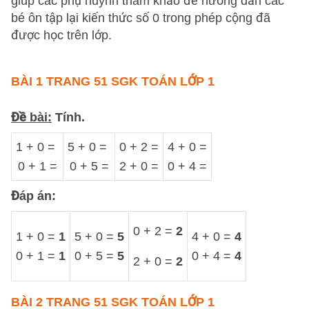
giúp các phụ huynh tham khảo để hướng dẫn các
bé ôn tập lại kiến thức số 0 trong phép cộng đã
được học trên lớp.
BÀI 1 TRANG 51 SGK TOÁN LỚP 1
Đề bài:
Tính.
1 + 0 =
5 + 0 =
0 + 2 =
4 + 0 =
0 + 1 =
0 + 5 =
2 + 0 =
0 + 4 =
Đáp án:
0 + 2 =
2
1 + 0 =
1
5 + 0 =
5
4 + 0 =
4
0 + 1 =
1
0 + 5 =
5
0 + 4 =
4
2 + 0 =
2
BÀI 2 TRANG 51 SGK TOÁN LỚP 1