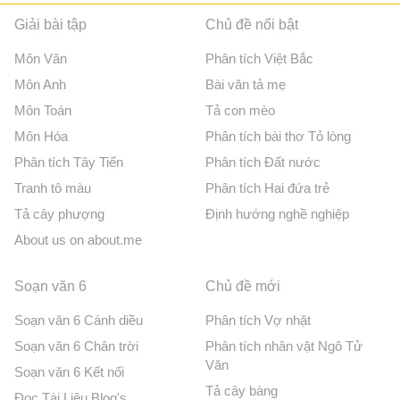
Giải bài tập
Chủ đề nổi bật
Môn Văn
Phân tích Việt Bắc
Môn Anh
Bài văn tả mẹ
Môn Toán
Tả con mèo
Môn Hóa
Phân tích bài thơ Tỏ lòng
Phân tích Tây Tiến
Phân tích Đất nước
Tranh tô màu
Phân tích Hai đứa trẻ
Tả cây phượng
Định hướng nghề nghiệp
About us on about.me
Soạn văn 6
Chủ đề mới
Soạn văn 6 Cánh diều
Phân tích Vợ nhặt
Soạn văn 6 Chân trời
Phân tích nhân vật Ngô Tử
Văn
Soạn văn 6 Kết nối
Tả cây bàng
Đọc Tài Liệu Blog's