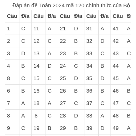
Đáp án đề Toán 2024 mã 120 chính thức của Bộ
Câu
Đ/a
Câu
Đ/a
Câu
Đ/a
Câu
Đ/a
Câu
Đ/a
1
C
11
A
21
D
31
A
41
A
2
C
12
C
22
B
32
D
42
A
3
D
13
A
23
B
33
C
43
C
4
B
14
D
24
C
34
B
44
A
8
C
15
C
25
D
35
D
45
A
6
B
16
C
26
B
36
B
46
B
7
A
18
A
27
C
37
C
47
C
8
A
l8
C
28
D
38
A
48
B
9
C
19
B
29
B
39
D
49
A