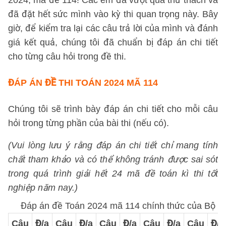
2024, mã đề 114! Các em đã vượt qua thử thách và
đã đặt hết sức mình vào kỳ thi quan trọng này. Bây
giờ, để kiểm tra lại các câu trả lời của mình và đánh
giá kết quả, chúng tôi đã chuẩn bị đáp án chi tiết
cho từng câu hỏi trong đề thi.
ĐÁP ÁN ĐỀ THI TOÁN 2024 MÃ 114
Chúng tôi sẽ trình bày đáp án chi tiết cho mỗi câu
hỏi trong từng phần của bài thi (nếu có).
(Vui lòng lưu ý rằng đáp án chi tiết chỉ mang tính
chất tham khảo và có thể không tránh được sai sót
trong quá trình giải hết 24 mã đề toán kì thi tốt
nghiệp năm nay.)
Đáp án đề Toán 2024 mã 114 chính thức của Bộ
Câu
Đ/a
Câu
Đ/a
Câu
Đ/a
Câu
Đ/a
Câu
Đ/a