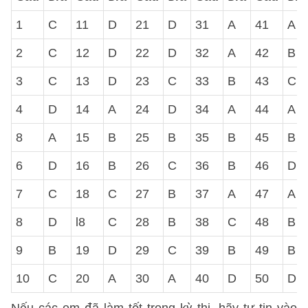
1
C
11
D
21
D
31
A
41
A
2
C
12
D
22
D
32
A
42
B
3
C
13
D
23
C
33
B
43
C
4
D
14
A
24
D
34
A
44
A
8
A
15
B
25
B
35
B
45
B
6
D
16
B
26
C
36
B
46
D
7
C
18
C
27
B
37
A
47
A
8
D
l8
C
28
B
38
C
48
B
9
B
19
D
29
C
39
B
49
B
10
C
20
A
30
A
40
D
50
D