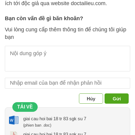
ích tới độc giả qua website doctailieu.com.
Bạn còn vấn đề gì băn khoăn?
Vui lòng cung cấp thêm thông tin để chúng tôi giúp
bạn
Hủy
Gửi
TẢI VỀ
giai cau hoi bai 18 tr 83 sgk su 7
(phien ban .doc)
giai cau hoi bai 18 tr 83 sgk su 7