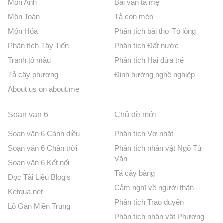
Môn Anh
Bài văn tả mẹ
Môn Toán
Tả con mèo
Môn Hóa
Phân tích bài thơ Tỏ lòng
Phân tích Tây Tiến
Phân tích Đất nước
Tranh tô màu
Phân tích Hai đứa trẻ
Tả cây phượng
Định hướng nghề nghiệp
About us on about.me
Soạn văn 6
Chủ đề mới
Soạn văn 6 Cánh diều
Phân tích Vợ nhặt
Soạn văn 6 Chân trời
Phân tích nhân vật Ngô Tử
Văn
Soạn văn 6 Kết nối
Tả cây bàng
Đọc Tài Liệu Blog's
Cảm nghĩ về người thân
Ketqua net
Phân tích Trao duyên
Lô Gan Miền Trung
Phân tích nhân vật Phương