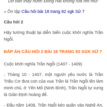
Dơ bẩn thay nước Đông Hải không rửa hết mùi”
»
Ôn tập
Câu hỏi bài 18 trang 82 sgk Sử 7
Câu hỏi 2
Hãy tường thuật lại diễn biến cuộc khởi nghĩa Trần
Ngỗi.
ĐÁP ÁN
CÂU HỎI 2 BÀI 18 TRANG 83 SGK SỬ 7
Cuộc khởi nghĩa Trần Ngỗi (1407 - 1409)
- Tháng 10 - 1407, một người yêu nước là Trần
Triệu Cơ đưa con của vua Trần là Trần Ngỗi lên làm
minh chủ, ở Yên Mô (Ninh Bình), Trần Ngỗi tự xưng
là Giản Định hoàng đế.
- Đầu năm 1408, Trần Ngỗi kéo quân vào Nghệ An,