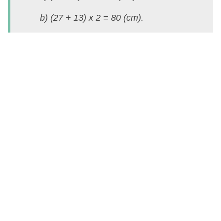
S
b) (27 + 13) x 2 = 80 (cm).
T
3)
M
m
đ
h
c
n
c
c
dà
3
c
r