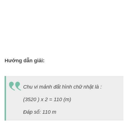
2
T
c
vi
m
đ
đ
Hướng dẫn giải:
B
3
Chu vi mảnh đất hình chữ nhật là :
(t
8
(3520 ) x 2 = 110 (m)
S
Đáp số: 110 m
T
3)