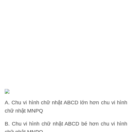
K
tr
v
c
đ
t
c
tr
lờ
đ
A. Chu vi hình chữ nhật ABCD lớn hơn chu vi hình
chữ nhật MNPQ
B. Chu vi hình chữ nhật ABCD bé hơn chu vi hình