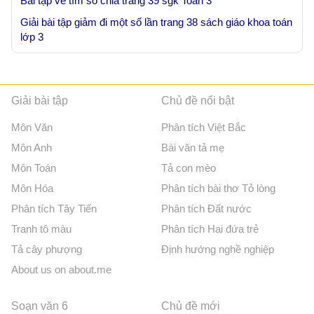
Bài tập về tìm số chia trang 39 sgk Toán 3
Giải bài tập giảm đi một số lần trang 38 sách giáo khoa toán
lớp 3
Giải bài tập
Chủ đề nổi bật
Môn Văn
Phân tích Việt Bắc
Môn Anh
Bài văn tả mẹ
Môn Toán
Tả con mèo
Môn Hóa
Phân tích bài thơ Tỏ lòng
Phân tích Tây Tiến
Phân tích Đất nước
Tranh tô màu
Phân tích Hai đứa trẻ
Tả cây phượng
Định hướng nghề nghiệp
About us on about.me
Soạn văn 6
Chủ đề mới