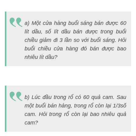
Đ
á
a) Một cửa hàng buổi sáng bán được 60
B
lít dầu, số lít dầu bán được trong buổi
3
chiều giảm đi 3 lần so với buổi sáng. Hỏi
(
buổi chiều cửa hàng đó bán được bao
3
nhiêu lít dầu?
S
T
3)
Đ
b) Lúc đầu trong rổ có 60 quả cam. Sau
á
một buổi bán hàng, trong rổ còn lại 1/3số
cam. Hỏi trong rổ còn lại bao nhiêu quả
cam?