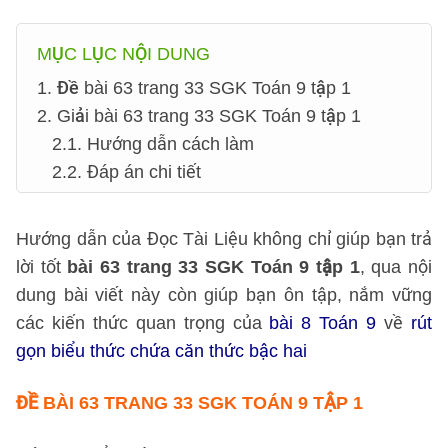
MỤC LỤC NỘI DUNG
1. Đề bài 63 trang 33 SGK Toán 9 tập 1
2. Giải bài 63 trang 33 SGK Toán 9 tập 1
2.1. Hướng dẫn cách làm
2.2. Đáp án chi tiết
Hướng dẫn của Đọc Tài Liệu không chỉ giúp bạn trả
lời tốt
bài 63 trang 33 SGK Toán 9 tập 1
, qua nội
dung bài viết này còn giúp bạn ôn tập, nắm vững
các kiến thức quan trọng của
bài 8 Toán 9
về
rút
gọn biểu thức chứa căn thức bậc hai
ĐỀ BÀI 63 TRANG 33 SGK TOÁN 9 TẬP 1