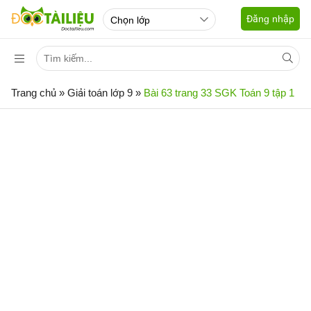
Đăng nhập
Trang chủ
»
Giải toán lớp 9
»
Bài 63 trang 33 SGK Toán 9 tập 1