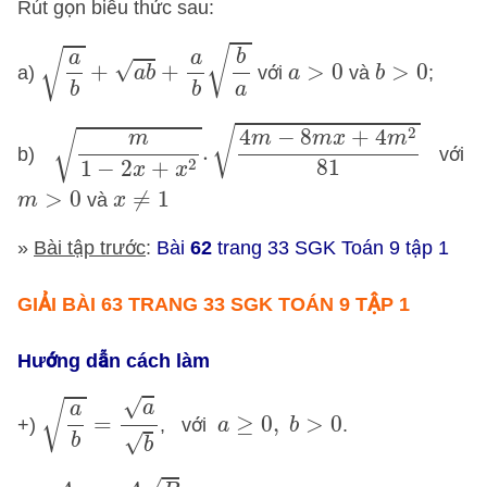
Rút gọn biểu thức sau:
a
b
+
a
b
+
a
b
b
a
√
√
b
a
a
b
>
0
a
>
0
√
+
+
>
0
>
0
a)
với
và
;
a
b
a
b
a
b
b
m
1
−
2
x
+
x
2
.
4
m
−
8
m
x
+
4
m
2
81
√
2
4
−
8
+
4
√
m
m
m
x
m
.
b)
với
81
2
1
−
2
+
x
x
x
≠
1
m
>
0
>
0
≠
1
và
m
x
»
Bài tập trước
:
Bài
62
trang 33 SGK Toán 9 tập 1
GIẢI BÀI 63 TRANG 33 SGK TOÁN 9 TẬP 1
Hướng dẫn cách làm
a
b
=
a
b
√
√
a
a
a
≥
0
,
b
>
0
=
≥
0
,
>
0
+)
, với
.
a
b
√
b
b
A
B
=
A
B
B