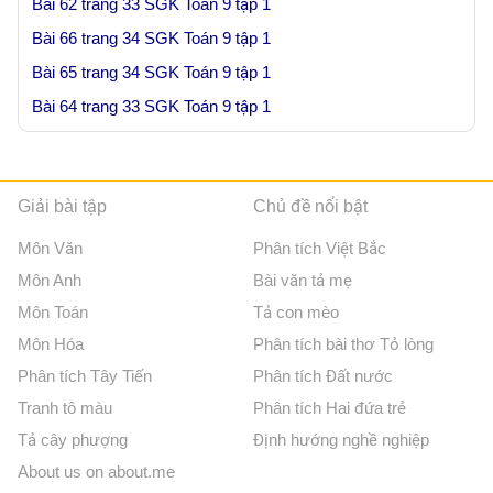
Bài 62 trang 33 SGK Toán 9 tập 1
Bài 66 trang 34 SGK Toán 9 tập 1
Bài 65 trang 34 SGK Toán 9 tập 1
Bài 64 trang 33 SGK Toán 9 tập 1
Giải bài tập
Chủ đề nổi bật
Môn Văn
Phân tích Việt Bắc
Môn Anh
Bài văn tả mẹ
Môn Toán
Tả con mèo
Môn Hóa
Phân tích bài thơ Tỏ lòng
Phân tích Tây Tiến
Phân tích Đất nước
Tranh tô màu
Phân tích Hai đứa trẻ
Tả cây phượng
Định hướng nghề nghiệp
About us on about.me