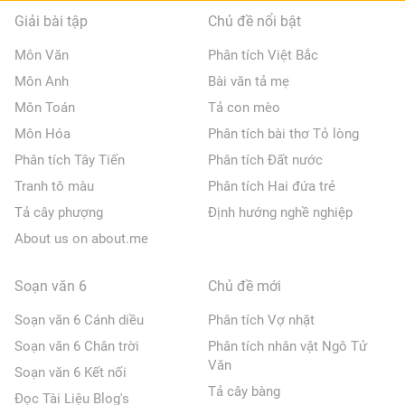
Giải bài tập
Chủ đề nổi bật
Môn Văn
Phân tích Việt Bắc
Môn Anh
Bài văn tả mẹ
Môn Toán
Tả con mèo
Môn Hóa
Phân tích bài thơ Tỏ lòng
Phân tích Tây Tiến
Phân tích Đất nước
Tranh tô màu
Phân tích Hai đứa trẻ
Tả cây phượng
Định hướng nghề nghiệp
About us on about.me
Soạn văn 6
Chủ đề mới
Soạn văn 6 Cánh diều
Phân tích Vợ nhặt
Soạn văn 6 Chân trời
Phân tích nhân vật Ngô Tử
Văn
Soạn văn 6 Kết nối
Tả cây bàng
Đọc Tài Liệu Blog's