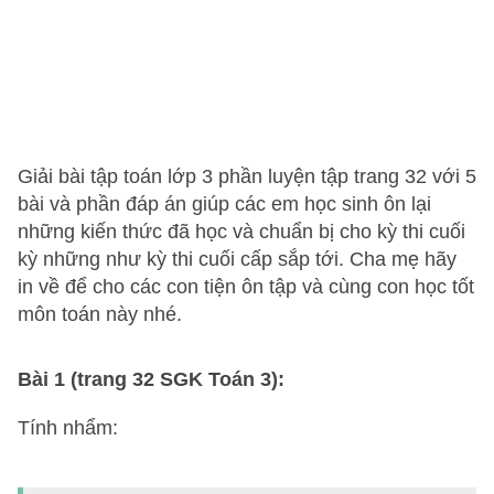
Giải bài tập toán lớp 3 phần luyện tập trang 32 với 5
bài và phần đáp án giúp các em học sinh ôn lại
những kiến thức đã học và chuẩn bị cho kỳ thi cuối
kỳ những như kỳ thi cuối cấp sắp tới. Cha mẹ hãy
in về để cho các con tiện ôn tập và cùng con học tốt
môn toán này nhé.
Bài 1 (trang 32 SGK Toán 3):
Tính nhẩm:
Đ