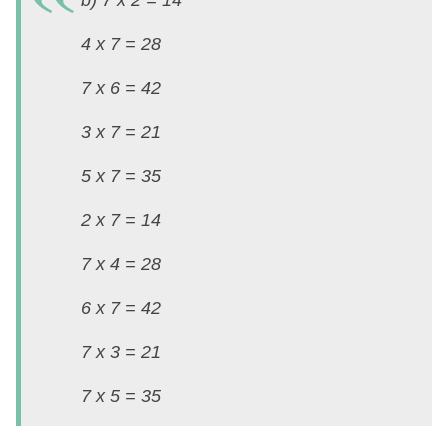
b) 7 x 2 = 14
4 x 7 = 28
7 x 6 = 42
3 x 7 = 21
5 x 7 = 35
2 x 7 = 14
7 x 4 = 28
6 x 7 = 42
7 x 3 = 21
7 x 5 = 35