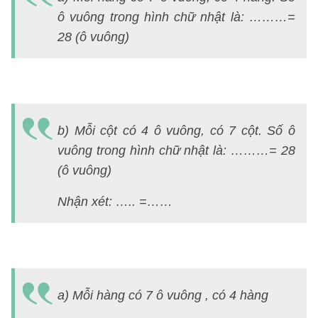
ô vuông trong hình chữ nhật là: ………=
28 (ô vuông)
b) Mỗi cột có 4 ô vuông, có 7 cột. Số ô
vuông trong hình chữ nhật là: ………= 28
(ô vuông)
Nhận xét: ….. =……
a) Mỗi hàng có 7 ô vuông , có 4 hàng