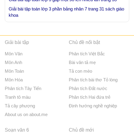
Giải bài tập toán lớp 3 phần bảng nhân 7 trang 31 sách giáo
khoa
Giải bài tập
Chủ đề nổi bật
Môn Văn
Phân tích Việt Bắc
Môn Anh
Bài văn tả mẹ
Môn Toán
Tả con mèo
Môn Hóa
Phân tích bài thơ Tỏ lòng
Phân tích Tây Tiến
Phân tích Đất nước
Tranh tô màu
Phân tích Hai đứa trẻ
Tả cây phượng
Định hướng nghề nghiệp
About us on about.me
Soạn văn 6
Chủ đề mới