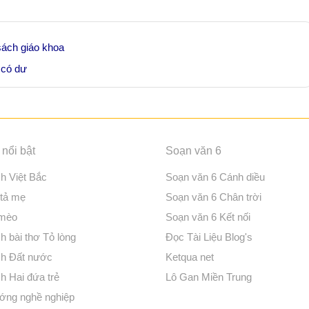
 sách giáo khoa
a có dư
nổi bật
Soạn văn 6
ch Việt Bắc
Soạn văn 6 Cánh diều
 tả mẹ
Soạn văn 6 Chân trời
 mèo
Soạn văn 6 Kết nối
h bài thơ Tỏ lòng
Đọc Tài Liệu Blog's
ch Đất nước
Ketqua net
h Hai đứa trẻ
Lô Gan Miền Trung
ớng nghề nghiệp