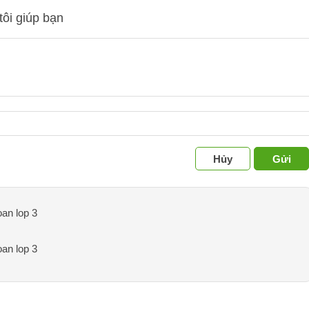
tôi giúp bạn
Hủy
Gửi
oan lop 3
oan lop 3