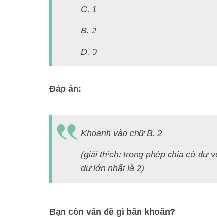
C. 1
B. 2
D. 0
Đáp án:
Khoanh vào chữ B. 2
(giải thích: trong phép chia có dư v
dư lớn nhất là 2)
Bạn còn vấn đề gì băn khoăn?