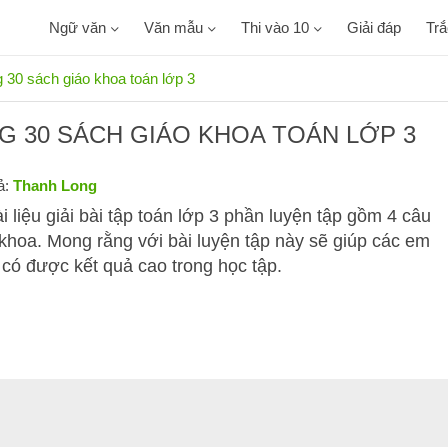
Ngữ văn
Văn mẫu
Thi vào 10
Giải đáp
Tr
ng 30 sách giáo khoa toán lớp 3
NG 30 SÁCH GIÁO KHOA TOÁN LỚP 3
ả:
Thanh Long
i liệu giải bài tập toán lớp 3 phần luyện tập gồm 4 câu
 khoa. Mong rằng với bài luyện tập này sẽ giúp các em
ể có được kết quả cao trong học tập.