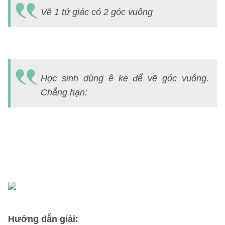
T
Vẽ 1 tứ giác có 2 góc vuông
3)
C
8
h
Học sinh dùng ê ke để vẽ góc vuông.
t
Chẳng hạn:
gi
m
h
n
h
b
Hướng dẫn giải: