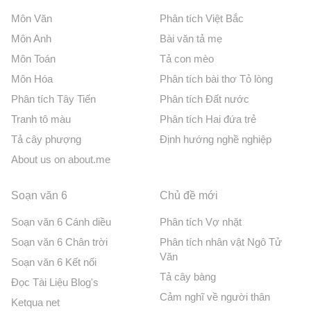
Môn Văn
Phân tích Việt Bắc
Môn Anh
Bài văn tả mẹ
Môn Toán
Tả con mèo
Môn Hóa
Phân tích bài thơ Tỏ lòng
Phân tích Tây Tiến
Phân tích Đất nước
Tranh tô màu
Phân tích Hai đứa trẻ
Tả cây phượng
Định hướng nghề nghiệp
About us on about.me
Soạn văn 6
Chủ đề mới
Soạn văn 6 Cánh diều
Phân tích Vợ nhặt
Soạn văn 6 Chân trời
Phân tích nhân vật Ngô Tử
Văn
Soạn văn 6 Kết nối
Tả cây bàng
Đọc Tài Liệu Blog's
Cảm nghĩ về người thân
Ketqua net