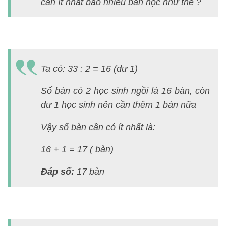
3
cần ít nhất bao nhiêu bàn học như thế ?
(t
7
S
T
Ta có: 33 : 2 = 16 (dư 1)
3)
Số bàn có 2 học sinh ngồi là 16 bàn, còn
H
dư 1 học sinh nên cần thêm 1 bàn nữa
d
Vậy số bàn cần có ít nhất là:
16 + 1 = 17 ( bàn)
B
Đáp số:
17 bàn
4
(t
7
S