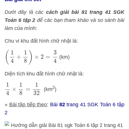
Dưới đây là các
cách giải bài 81 trang 41 SGK
Toán 6 tập 2
để các bạn tham khảo và so sánh bài
làm của mình:
Chu vi khu đất hình chữ nhật là:
(
1
4
+
1
8
)
×
2
=
3
4
1
1
3
(
)
+
×
2
=
(km)
8
4
4
Diện tích khu đất hình chữ nhật là:
1
4
×
1
8
=
1
32
1
1
1
2
×
=
(km
)
8
32
4
»
Bài tập tiếp theo
:
Bài
82
trang 41 SGK Toán 6 tập
2