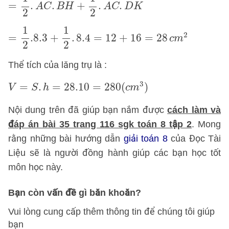
=
.
.
+
.
.
A
C
B
H
A
C
D
K
2
2
=
1
2
.8
.3
+
1
2
.
8.4
=
12
+
16
=
28
c
m
2
1
1
2
=
.8
.3
+
.
8.4
=
12
+
16
=
28
c
m
2
2
Thể tích của lăng trụ là :
V
=
S
.
h
=
28.10
=
280
(
c
m
3
)
3
=
.
=
28.10
=
280
(
)
V
S
h
c
m
Nội dung trên đã giúp bạn nắm được
cách làm và
đáp án bài 35 trang 116 sgk toán 8 tập 2
. Mong
rằng những bài hướng dẫn
giải toán 8
của Đọc Tài
Liệu sẽ là người đồng hành giúp các bạn học tốt
môn học này.
Bạn còn vấn đề gì băn khoăn?
Vui lòng cung cấp thêm thông tin để chúng tôi giúp
bạn