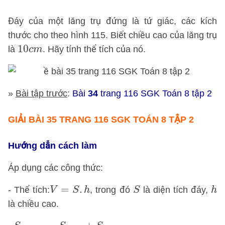
Đáy của một lăng trụ đứng là tứ giác, các kích
thước cho theo hình 115. Biết chiều cao của lăng trụ
10
c
m
10
là
. Hãy tính thể tích của nó.
c
m
»
Bài tập trước
:
Bài
34
trang 116 SGK Toán 8 tập 2
GIẢI BÀI 35 TRANG 116 SGK TOÁN 8 TẬP 2
Hướng dẫn cách làm
Áp dụng các công thức:
V
=
S
.
h
S
h
=
.
- Thể tích:
, trong đó
là diện tích đáy,
V
S
h
S
h
là chiều cao.
S
A
B
C
D
=
S
A
B
C
+
S
A
D
C