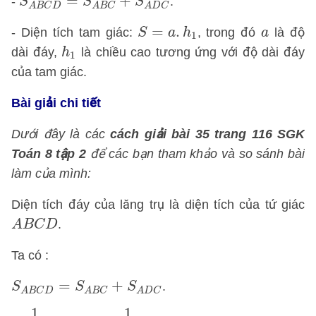
=
+
-
.
S
S
S
A
B
C
D
A
B
C
A
D
C
S
=
a
.
h
1
a
=
.
- Diện tích tam giác:
, trong đó
là độ
S
a
h
a
1
h
1
dài đáy,
là chiều cao tương ứng với độ dài đáy
h
1
của tam giác.
Bài giải chi tiết
Dưới đây là các
cách giải bài 35 trang 116 SGK
Toán 8 tập 2
để các bạn tham khảo và so sánh bài
làm của mình:
Diện tích đáy của lăng trụ là diện tích của tứ giác
A
B
C
D
.
A
B
C
D
Ta có :
S
A
B
C
D
=
S
A
B
C
+
S
A
D
C
=
+
.
S
S
S
A
B
C
D
A
B
C
A
D
C
=
1
2
.
A
C
.
B
H
+
1
2
.
A
C
.
D
K
1
1