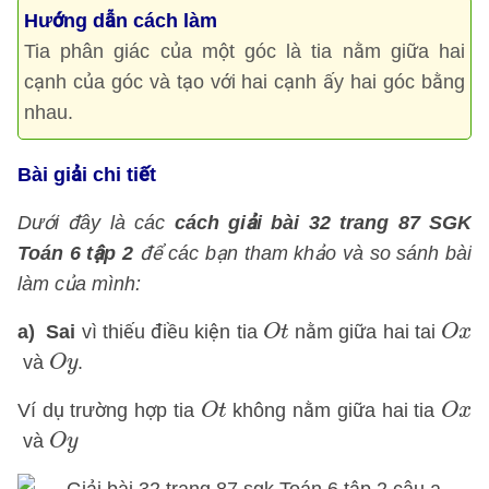
Hướng dẫn cách làm
Tia phân giác của một góc là tia nằm giữa hai
cạnh của góc và tạo với hai cạnh ấy hai góc bằng
nhau.
Bài giải chi tiết
Dưới đây là các
cách giải bài 32 trang 87 SGK
Toán 6 tập 2
để các bạn tham khảo và so sánh bài
làm của mình:
O
t
O
x
a)
Sai
vì thiếu điều kiện tia
nằm giữa hai tai
O
t
O
x
O
y
và
.
O
y
O
t
O
x
Ví dụ trường hợp tia
không nằm giữa hai tia
O
t
O
x
O
y
và
O
y