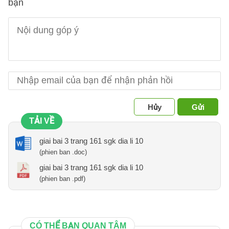
bạn
Hủy
Gửi
TẢI VỀ
giai bai 3 trang 161 sgk dia li 10
(phien ban .doc)
giai bai 3 trang 161 sgk dia li 10
(phien ban .pdf)
CÓ THỂ BẠN QUAN TÂM