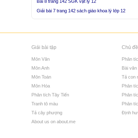
Bài 8 trang 142 SGK vật lý 12
Giải bài 7 trang 142 sách giáo khoa lý lớp 12
Giải bài tập
Chủ đề 
Môn Văn
Phân tí
Môn Anh
Bài văn
Môn Toán
Tả con
Môn Hóa
Phân tíc
Phân tích Tây Tiến
Phân tí
Tranh tô màu
Phân tíc
Tả cây phượng
Định hư
About us on about.me