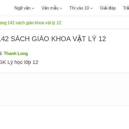
Ngữ văn
Văn mẫu
Thi vào 10
Giải đáp
Tr
rang 142 sách giáo khoa vật lý 12
142 SÁCH GIÁO KHOA VẬT LÝ 12
ả:
Thanh Long
GK Lý học lớp 12