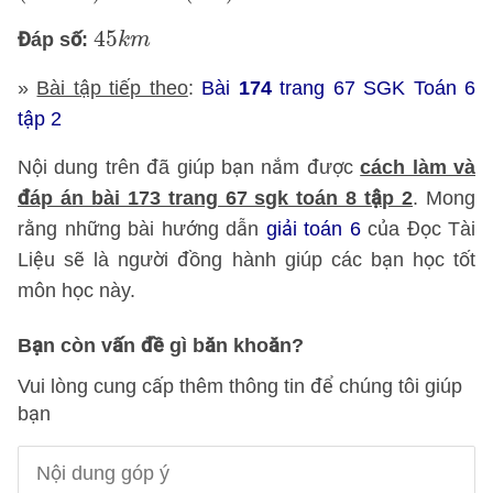
45
k
m
45
Đáp số:
k
m
»
Bài tập tiếp theo
:
Bài
174
trang 67 SGK Toán 6
tập 2
Nội dung trên đã giúp bạn nắm được
cách làm và
đáp án bài 173 trang 67 sgk toán 8 tập 2
. Mong
rằng những bài hướng dẫn
giải toán 6
của Đọc Tài
Liệu sẽ là người đồng hành giúp các bạn học tốt
môn học này.
Bạn còn vấn đề gì băn khoăn?
Vui lòng cung cấp thêm thông tin để chúng tôi giúp
bạn