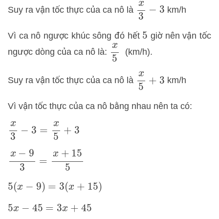
x
3
−
3
x
−
3
Suy ra vận tốc thực của ca nô là
km/h
3
5
5
Vì ca nô ngược khúc sông đó hết
giờ nên vận tốc
x
5
x
ngược dòng của ca nô là:
(km/h).
5
x
5
+
3
x
+
3
Suy ra vận tốc thực của ca nô là
km/h
5
Vì vận tốc thực của ca nô bằng nhau nên ta có:
x
3
−
3
=
x
5
+
3
x
x
−
3
=
+
3
3
5
x
−
9
3
=
x
+
15
5
−
9
+
15
x
x
=
3
5
5
(
x
−
9
)
=
3
(
x
+
15
)
5
(
−
9
)
=
3
(
+
15
)
x
x
5
x
−
45
=
3
x
+
45
5
−
45
=
3
+
45
x
x