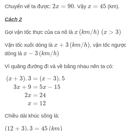
2
x
=
90.
x
=
45
2
=
90.
=
45
Chuyển vế ta được:
Vậy
(km).
x
x
Cách 2
x
(
k
m
/
h
)
(
x
>
3
)
(
/
)
(
>
3
)
Gọi vận tốc thực của ca nô là
x
k
m
h
x
x
+
3
(
k
m
/
h
)
+
3
(
/
)
Vận tốc xuôi dòng là
, vận tốc ngược
x
k
m
h
x
−
3
(
k
m
/
h
)
−
3
(
/
)
dòng là
x
k
m
h
Vì quãng đường đi và về bằng nhau nên ta có:
(
x
+
3
)
.
3
=
(
x
−
3
)
.
5
3
x
+
9
=
5
x
−
15
2
x
=
24
x
=
12
(
+
3
)
.
3
=
(
−
3
)
.
5
x
x
3
+
9
=
5
−
15
x
x
2
=
24
x
=
12
x
Chiều dài khúc sông là:
(
12
+
3
)
.
3
=
45
(
k
m
)
(
12
+
3
)
.
3
=
45
(
)
k
m