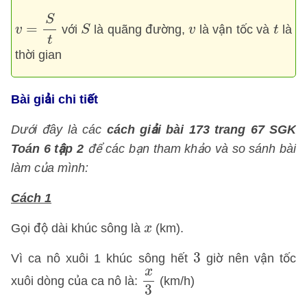
v
=
S
t
S
S
t
v
=
với
là quãng đường,
là vận tốc và
là
v
S
v
t
t
thời gian
Bài giải chi tiết
Dưới đây là các
cách giải bài 173 trang 67 SGK
Toán 6 tập 2
để các bạn tham khảo và so sánh bài
làm của mình:
Cách 1
x
Gọi độ dài khúc sông là
(km).
x
3
3
Vì ca nô xuôi 1 khúc sông hết
giờ nên vận tốc
x
3
x
xuôi dòng của ca nô là:
(km/h)
3