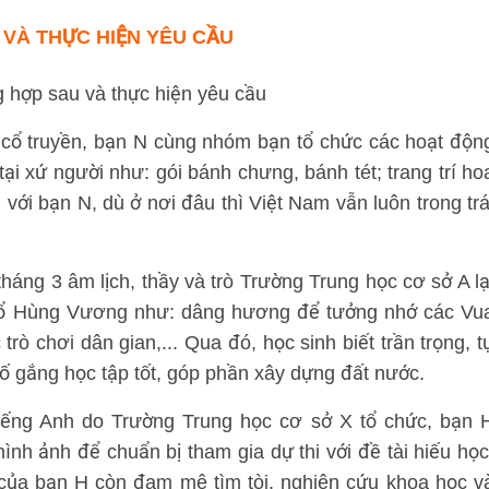
 VÀ THỰC HIỆN YÊU CẦU
 hợp sau và thực hiện yêu cầu
t cổ truyền, bạn N cùng nhóm bạn tổ chức các hoạt độn
tại xứ người như: gói bánh chưng, bánh tét; trang trí ho
 với bạn N, dù ở nơi đâu thì Việt Nam vẫn luôn trong trá
áng 3 âm lịch, thầy và trò Trường Trung học cơ sở A lạ
Tổ Hùng Vương như: dâng hương để tưởng nhớ các Vu
ò chơi dân gian,... Qua đó, học sinh biết trần trọng, t
ố gắng học tập tốt, góp phần xây dựng đất nước.
tiếng Anh do Trường Trung học cơ sở X tổ chức, bạn 
nh ảnh để chuẩn bị tham gia dự thi với đề tài hiếu học
 của bạn H còn đam mê tìm tòi, nghiên cứu khoa học v