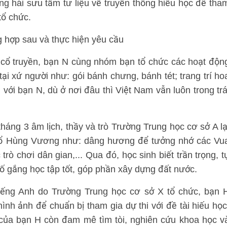
 hái sưu tầm tư liệu về truyền thống hiếu học để tha
tổ chức.
 hợp sau và thực hiện yêu cầu
t cổ truyền, bạn N cùng nhóm bạn tổ chức các hoạt độn
tại xứ người như: gói bánh chưng, bánh tét; trang trí ho
 với bạn N, dù ở nơi đâu thì Việt Nam vẫn luôn trong trá
áng 3 âm lịch, thầy và trò Trường Trung học cơ sở A lạ
Tổ Hùng Vương như: dâng hương để tưởng nhớ các Vu
ò chơi dân gian,... Qua đó, học sinh biết trần trọng, t
ố gắng học tập tốt, góp phần xây dựng đất nước.
tiếng Anh do Trường Trung học cơ sở X tổ chức, bạn 
nh ảnh để chuẩn bị tham gia dự thi với đề tài hiếu học
 của bạn H còn đam mê tìm tòi, nghiên cứu khoa học v