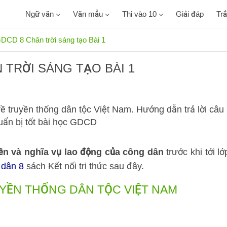
Ngữ văn
Văn mẫu
Thi vào 10
Giải đáp
Tr
DCD 8 Chân trời sáng tạo Bài 1
 TRỜI SÁNG TẠO BÀI 1
ề truyền thống dân tộc Việt Nam. Hướng dẫn trả lời câu
huẩn bị tốt bài học GDCD
n và nghĩa vụ lao động của công dân
trước khi tới lớ
 dân 8
sách Kết nối tri thức sau đây.
RUYỀN THỐNG DÂN TỘC VIỆT NAM