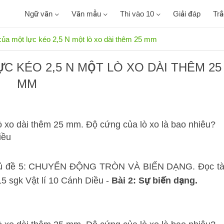
Ngữ văn
Văn mẫu
Thi vào 10
Giải đáp
Tr
của một lực kéo 2,5 N một lò xo dài thêm 25 mm
C KÉO 2,5 N MỘT LÒ XO DÀI THÊM 25
MM
ò xo dài thêm 25 mm. Độ cứng của lò xo là bao nhiêu?
iều
p Chủ đề 5: CHUYỂN ĐỘNG TRÒN VÀ BIẾN DẠNG. Đọc tà
115 sgk Vật lí 10 Cánh Diều -
Bài 2: Sự biến dạng.