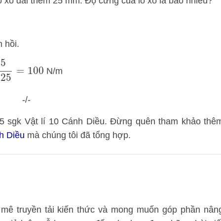
ò xo dài thêm 25 mm. Độ cứng của lò xo là bao nhiêu?
 hồi.
00
5
=
100
N/m
025
-/-
 115 sgk Vật lí 10 Cánh Diều. Đừng quên tham khảo thê
nh Diều
mà chúng tôi đã tổng hợp.
mê truyền tải kiến thức và mong muốn góp phần nân