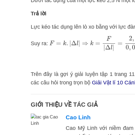
Dưới tác dụng của một lực kéo 2,5 N một l
Trả lời
Lực kéo tác dụng lên lò xo bằng với lực đàn
F
=
k
.
|
Δ
l
|
⇒
k
=
F
|
Δ
l
|
=
2
,
5
0
,
025
=
1
2
,
F
=
.
|
Δ
|
⇒
=
=
Suy ra:
F
k
l
k
0
,
|
Δ
|
l
Trên đây là gợi ý giải luyện tập 1 trang
các câu hỏi trong trọn bộ
Giải Vật lí 10 Cá
GIỚI THIỆU VỀ TÁC GIẢ
Cao Linh
Cao Mỹ Linh với niềm đam 