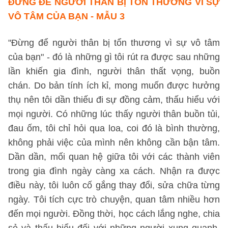
ĐỪNG ĐỂ NGƯỜI THÂN BỊ TỔN THƯƠNG VÌ SỰ
VÔ TÂM CỦA BẠN - MẪU 3
"Đừng để người thân bị tổn thương vì sự vô tâm
của bạn" - đó là những gì tôi rút ra được sau những
lần khiến gia đình, người thân thất vọng, buồn
chán. Do bản tính ích kỉ, mong muốn được hưởng
thụ nên tôi dần thiếu đi sự đồng cảm, thấu hiểu với
mọi người. Có những lúc thấy người thân buồn tủi,
đau ốm, tôi chỉ hỏi qua loa, coi đó là bình thường,
không phải việc của mình nên không cần bận tâm.
Dần dần, mối quan hệ giữa tôi với các thành viên
trong gia đình ngày càng xa cách. Nhận ra được
điều này, tôi luôn cố gắng thay đổi, sửa chữa từng
ngày. Tôi tích cực trò chuyện, quan tâm nhiều hơn
đến mọi người. Đồng thời, học cách lắng nghe, chia