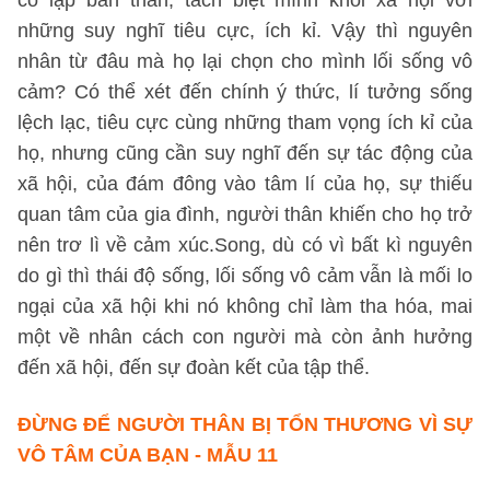
cô lập bản thân, tách biệt mình khỏi xã hội với
những suy nghĩ tiêu cực, ích kỉ. Vậy thì nguyên
nhân từ đâu mà họ lại chọn cho mình lối sống vô
cảm? Có thể xét đến chính ý thức, lí tưởng sống
lệch lạc, tiêu cực cùng những tham vọng ích kỉ của
họ, nhưng cũng cần suy nghĩ đến sự tác động của
xã hội, của đám đông vào tâm lí của họ, sự thiếu
quan tâm của gia đình, người thân khiến cho họ trở
nên trơ lì về cảm xúc.Song, dù có vì bất kì nguyên
do gì thì thái độ sống, lối sống vô cảm vẫn là mối lo
ngại của xã hội khi nó không chỉ làm tha hóa, mai
một về nhân cách con người mà còn ảnh hưởng
đến xã hội, đến sự đoàn kết của tập thể.
ĐỪNG ĐỂ NGƯỜI THÂN BỊ TỔN THƯƠNG VÌ SỰ
VÔ TÂM CỦA BẠN - MẪU 11