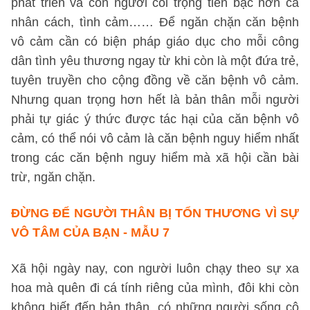
phát triển và con người coi trọng tiền bạc hơn cả
nhân cách, tình cảm…… Để ngăn chặn căn bệnh
vô cảm cần có biện pháp giáo dục cho mỗi công
dân tình yêu thương ngay từ khi còn là một đứa trẻ,
tuyên truyền cho cộng đồng về căn bệnh vô cảm.
Nhưng quan trọng hơn hết là bản thân mỗi người
phải tự giác ý thức được tác hại của căn bệnh vô
cảm, có thể nói vô cảm là căn bệnh nguy hiểm nhất
trong các căn bệnh nguy hiểm mà xã hội cần bài
trừ, ngăn chặn.
ĐỪNG ĐỂ NGƯỜI THÂN BỊ TỔN THƯƠNG VÌ SỰ
VÔ TÂM CỦA BẠN - MẪU 7
Xã hội ngày nay, con người luôn chạy theo sự xa
hoa mà quên đi cá tính riêng của mình, đôi khi còn
không biết đến bản thân, có những người sống cô