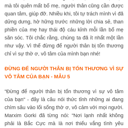
mà tôi quên mất bố mẹ, người thân cũng cần được
quan tâm, giúp đỡ. Nhiều khi, tôi tự trách mình vì đã
dửng dưng, hờ hững trước những lời chia sẻ, than
phiền của mẹ hay thái độ cáu kỉnh mỗi lần bố mẹ
săn sóc. Tôi chắc rằng, chúng ta đã ít nhất một lần
như vậy. Vì thế đừng để người thân bị tổn thương
chỉ vì sự thờ ơ, vô tâm của mình bạn nhé!
ĐỪNG ĐỂ NGƯỜI THÂN BỊ TỔN THƯƠNG VÌ SỰ
VÔ TÂM CỦA BẠN - MẪU 5
"Đừng để người thân bị tổn thương vì sự vô tâm
của bạn" - đây là câu nói thức tỉnh những ai đang
chìm sâu vào lối sống thờ ơ, vô cảm với mọi người.
Marxim Gorki đã từng nói: "Nơi lạnh nhất không
phải là Bắc Cực mà là nơi thiếu vắng tình yêu