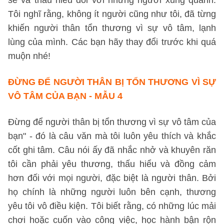
sẻ và thấu hiểu đối với những người xung quanh.
Tôi nghĩ rằng, không ít người cũng như tôi, đã từng
khiến người thân tổn thương vì sự vô tâm, lạnh
lùng của mình. Các bạn hãy thay đổi trước khi quá
muộn nhé!
ĐỪNG ĐỂ NGƯỜI THÂN BỊ TỔN THƯƠNG VÌ SỰ
VÔ TÂM CỦA BẠN - MẪU 4
Đừng để người thân bị tổn thương vì sự vô tâm của
bạn" - đó là câu văn mà tôi luôn yêu thích và khắc
cốt ghi tâm. Câu nói ấy đã nhắc nhở và khuyên răn
tôi cần phải yêu thương, thấu hiểu và đồng cảm
hơn đối với mọi người, đặc biệt là người thân. Bởi
họ chính là những người luôn bên cạnh, thương
yêu tôi vô điều kiện. Tôi biết rằng, có những lúc mải
chơi hoặc cuốn vào công việc, học hành bận rộn