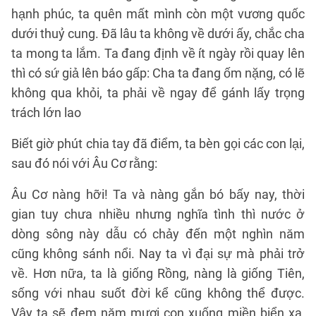
hạnh phúc, ta quên mất mình còn một vương quốc
dưới thuỷ cung. Đã lâu ta không về dưới ấy, chắc cha
ta mong ta lắm. Ta đang định về ít ngày rồi quay lên
thì có sứ giả lên báo gấp: Cha ta đang ốm nặng, có lẽ
không qua khỏi, ta phải về ngay để gánh lấy trọng
trách lớn lao
Biết giờ phút chia tay đã điểm, ta bèn gọi các con lại,
sau đó nói với Âu Cơ rằng:
Âu Cơ nàng hỡi! Ta và nàng gắn bó bấy nay, thời
gian tuy chưa nhiều nhưng nghĩa tình thì nước ở
dòng sông này dẫu có chảy đến một nghìn năm
cũng không sánh nổi. Nay ta vì đại sự mà phải trở
về. Hơn nữa, ta là giống Rồng, nàng là giống Tiên,
sống với nhau suốt đời kể cũng không thể được.
Vậy ta sẽ đem năm mươi con xuống miền biển xa,