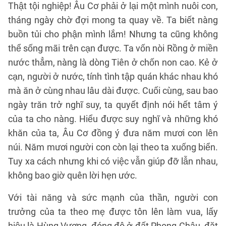
Thật tội nghiệp! Âu Cơ phải ở lại một mình nuôi con,
tháng ngày chờ đợi mong ta quay về. Ta biết nàng
buồn tủi cho phận mình lắm! Nhưng ta cũng không
thể sống mãi trên cạn được. Ta vốn nòi Rồng ở miền
nước thẳm, nàng là dòng Tiên ở chốn non cao. Kẻ ở
cạn, người ở nước, tính tình tập quán khác nhau khó
mà ăn ở cùng nhau lâu dài được. Cuối cùng, sau bao
ngày trăn trở nghĩ suy, ta quyết định nói hết tâm ý
của ta cho nàng. Hiểu được suy nghĩ và những khó
khăn của ta, Âu Cơ đồng ý đưa năm mươi con lên
núi. Năm mươi người con còn lại theo ta xuống biển.
Tuy xa cách nhưng khi có việc vẫn giúp đỡ lẫn nhau,
không bao giờ quên lời hẹn ước.
Với tài năng và sức mạnh của thần, người con
trưởng của ta theo mẹ được tôn lên làm vua, lấy
hiệu là Hùng Vương, đóng đô ở đất Phong Châu, đặt