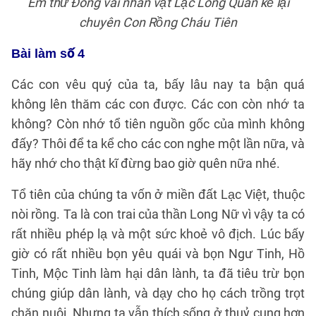
Em thử Đóng vai nhân vật Lạc Long Quân kể lại
chuyên Con Rồng Cháu Tiên
Bài làm số 4
Các con vêu quý của ta, bấy lâu nay ta bận quá
không lên thăm các con được. Các con còn nhớ ta
không? Còn nhớ tổ tiên nguồn gốc của mình không
đấy? Thôi để ta kể cho các con nghe một lần nữa, và
hãy nhớ cho thật kĩ đừng bao giờ quên nữa nhé.
Tổ tiên của chúng ta vốn ở miền đất Lạc Việt, thuộc
nòi rồng. Ta là con trai của thần Long Nữ vì vậy ta có
rất nhiều phép lạ và một sức khoẻ vô địch. Lúc bấy
giờ có rất nhiều bọn yêu quái và bọn Ngư Tinh, Hồ
Tinh, Mộc Tinh làm hại dân lành, ta đã tiêu trừ bọn
chúng giúp dân lành, và dạy cho họ cách trồng trọt
chăn nuôi. Nhưng ta vẫn thích sống ở thuỷ cung hơn