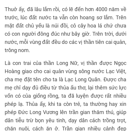
Thuở ấy, đã lâu lắm rồi, có lẽ đến hơn 4000 năm về
trước, lúc đất nước ta vẫn còn hoang sơ lắm. Trên
mặt đất chủ yếu là núi đồi, cỏ cây hoa lá chứ chưa
có con người đông đúc như bây giờ. Trên trời, dưới
nước, mỗi vùng đất đều do các vị thần tiên cai quản,
trông nom.
Là con trai của thần Long Nữ, vị thần được Ngọc
Hoàng giao cho cai quản vùng sông nước Lạc Việt,
cha mẹ đặt tên cho ta là Lạc Long Quân. Được cha
mẹ chỉ dạy đủ điều từ thủa ấu thơ, lại thêm sức lực
vốn có của giống rồng, ta đã luyện được rất nhiều
phép lạ. Thủa ấy, khi ta còn trẻ, ta thường hay xin
phép Đức Long Vương lên trần gian thăm thú, giúp
dân tiễu trừ bọn yêu tinh, dạy dân cách trồng trọt,
chăn nuôi, cách ăn ở. Trần gian nhiều cảnh đẹp