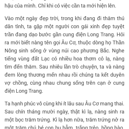
hậu của mình. Chỉ khi có việc cần ta mới hiện lên.
Vào một ngày đẹp trời, trong khi đang đi thăm thú
dân tình, ta gặp một người con gái xinh đẹp tuyệt
trần đang dạo bước gần cung điện Long Trang. Hỏi
ra mới biết nàng tên gọi Âu Cơ, thuộc dòng họ Thần
Nông sinh sống ở vùng núi cao phương Bắc. Nghe
tiếng vùng đất Lạc có nhiều hoa thơm cỏ lạ, nàng
tìm đến thăm. Sau nhiêu lần trò chuyện, ta và nàng
đem lòng thương mến nhau rồi chúng ta kết duyên
vợ chồng, cùng nhau chung sống trên cạn ở cung
điện Long Trang.
Ta hạnh phúc vô cùng khi ít lâu sau Âu Cơ mang thai.
Sau chín tháng mười ngày, thật kì lạ, nàng sinh ra
một bọc trăm trứng. Kì lạ hơn nữa, trăm trứng nở ra
một trăm chú bé con bụ bẫm, trắng trẻo, hồng hào.