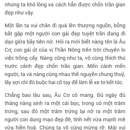
nhưng ta khó lòng xa cách hẳn được chốn trần gian
đẹp như vậy.
Một lần ta vui chân đi quá lên thượng nguồn, bỗng
bắt gặp một người con gái đẹp tuyệt trần đang đi
dạo giữa bầy tiên nữ. Hỏi ra mới biết nàng tên là Âu
Cơ, con gái út của vị Thần Nông trên trời chuyên lo
việc trồng cấy. Nàng cũng như ta, vô cùng thích thú
trước cảnh đẹp chốn trần gian. Mến cảnh mến
người, ta và nàng cùng nhau thề nguyền chung thuỷ,
lấy sợi chỉ đỏ buộc hai cổ tay để làm lễ xe tơ kết tóc.
Chẳng bao lâu sau, Âu Cơ có mang. Đủ ngày đủ
tháng nàng sinh ra một cái bọc, trong có một trăm
trứng, sau đó một trăm trứng lại nở ra một trăm
người con dung mạo đẹp đẽ, tính nết vừa mạnh mẽ
vừa hiền hoà. Chúng ta vô cùng mừng rỡ. Mải vui