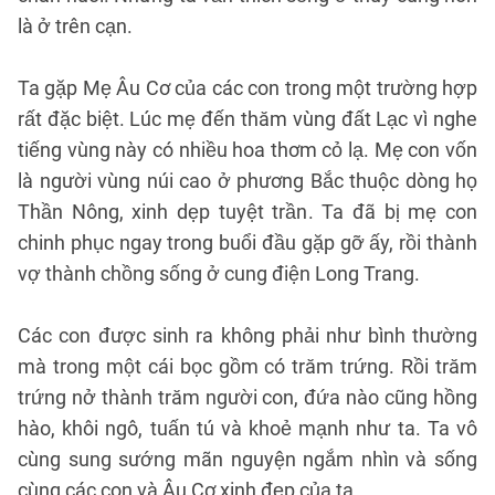
là ở trên cạn.
Ta gặp Mẹ Âu Cơ của các con trong một trường hợp
rất đặc biệt. Lúc mẹ đến thăm vùng đất Lạc vì nghe
tiếng vùng này có nhiều hoa thơm cỏ lạ. Mẹ con vốn
là người vùng núi cao ở phương Bắc thuộc dòng họ
Thần Nông, xinh dẹp tuyệt trần. Ta đã bị mẹ con
chinh phục ngay trong buổi đầu gặp gỡ ấy, rồi thành
vợ thành chồng sống ở cung điện Long Trang.
Các con được sinh ra không phải như bình thường
mà trong một cái bọc gồm có trăm trứng. Rồi trăm
trứng nở thành trăm người con, đứa nào cũng hồng
hào, khôi ngô, tuấn tú và khoẻ mạnh như ta. Ta vô
cùng sung sướng mãn nguyện ngắm nhìn và sống
cùng các con và Âu Cơ xinh đẹp của ta.