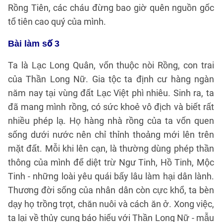
Rồng Tiên, các cháu đừng bao giờ quên nguồn gốc
tổ tiên cao quý của mình.
Bài làm số 3
Ta là Lạc Long Quân, vốn thuộc nòi Rồng, con trai
của Thần Long Nữ. Gia tộc ta định cư hàng ngàn
năm nay tại vùng đất Lạc Việt phì nhiêu. Sinh ra, ta
đã mang mình rồng, có sức khoẻ vô địch và biết rất
nhiều phép lạ. Họ hàng nhà rồng của ta vốn quen
sống dưới nước nên chỉ thỉnh thoảng mới lên trên
mặt đất. Mỗi khi lên cạn, là thường dùng phép thần
thông của mình để diệt trừ Ngư Tinh, Hồ Tinh, Mộc
Tinh - những loài yêu quái bấy lâu làm hại dân lành.
Thương đời sống của nhân dân còn cực khổ, ta bèn
dạy họ trồng trọt, chăn nuôi và cách ăn ở. Xong việc,
ta lại về thủy cung báo hiếu với Thần Long Nữ - mẫu