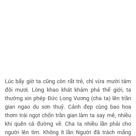
t
x
q
lạ
t
hỏ
lẫ
n
Lúc bấy giờ ta cũng còn rất trẻ, chỉ vừa mười tám
đôi mươi. Lòng khao khát khám phá thế giới, ta
thường xin phép Đức Long Vương (cha ta) lên trần
gian ngao du sơn thuỷ. Cảnh đẹp cùng bao hoa
thơm trái ngọt chốn trần gian làm ta say mê, nhiều
khi quên cả đường về. Cha ta nhiều lần phải cho
người lên tìm. Không ít lần Người đã trách mắng