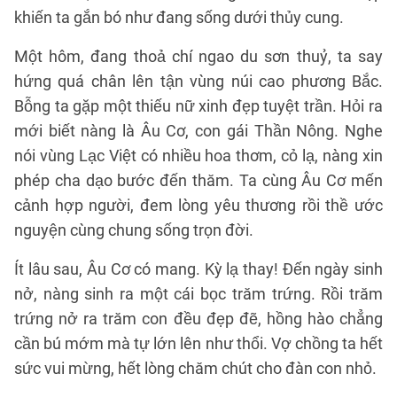
khiến ta gắn bó như đang sống dưới thủy cung.
Một hôm, đang thoả chí ngao du sơn thuỷ, ta say
hứng quá chân lên tận vùng núi cao phương Bắc.
Bỗng ta gặp một thiếu nữ xinh đẹp tuyệt trần. Hỏi ra
mới biết nàng là Âu Cơ, con gái Thần Nông. Nghe
nói vùng Lạc Việt có nhiều hoa thơm, cỏ lạ, nàng xin
phép cha dạo bước đến thăm. Ta cùng Âu Cơ mến
cảnh hợp người, đem lòng yêu thương rồi thề ước
nguyện cùng chung sống trọn đời.
Ít lâu sau, Âu Cơ có mang. Kỳ lạ thay! Đến ngày sinh
nở, nàng sinh ra một cái bọc trăm trứng. Rồi trăm
trứng nở ra trăm con đều đẹp đẽ, hồng hào chẳng
cần bú mớm mà tự lớn lên như thổi. Vợ chồng ta hết
sức vui mừng, hết lòng chăm chút cho đàn con nhỏ.