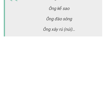
tr
Ông kể sao
tr
Ông đào sông
v
c
Ông xây rú (núi)…
vị
t
d
n
c
k
x
c
n
b
g
m