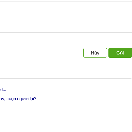
Hủy
Gửi
d...
tay, cuộn người lại?