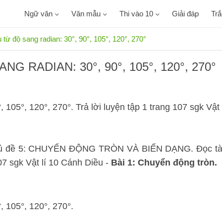
Ngữ văn
Văn mẫu
Thi vào 10
Giải đáp
Tr
 từ độ sang radian: 30°, 90°, 105°, 120°, 270°
 RADIAN: 30°, 90°, 105°, 120°, 270°
, 105°, 120°, 270°. Trả lời luyện tập 1 trang 107 sgk Vật
p Chủ đề 5: CHUYỂN ĐỘNG TRÒN VÀ BIẾN DẠNG. Đọc tà
107 sgk Vật lí 10 Cánh Diều -
Bài 1: Chuyển động tròn.
, 105°, 120°, 270°.