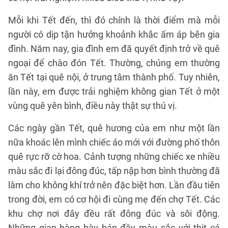
Mỗi khi Tết đến, thì đó chính là thời điểm mà mỗi
người có dịp tận hưởng khoảnh khắc ấm áp bên gia
đình. Năm nay, gia đình em đã quyết định trở về quê
ngoại để chào đón Tết. Thường, chúng em thường
ăn Tết tại quê nội, ở trung tâm thành phố. Tuy nhiên,
lần này, em được trải nghiệm không gian Tết ở một
vùng quê yên bình, điều này thật sự thú vị.
Các ngày gần Tết, quê hương của em như một lần
nữa khoác lên mình chiếc áo mới với đường phố thôn
quê rực rỡ cờ hoa. Cảnh tượng những chiếc xe nhiều
màu sắc đi lại đông đúc, tấp nập hơn bình thường đã
làm cho không khí trở nên đặc biệt hơn. Lần đầu tiên
trong đời, em có cơ hội đi cùng mẹ đến chợ Tết. Các
khu chợ nơi đây đều rất đông đúc và sôi động.
Những gian hàng bày bán đầy màu sắc với thịt cá