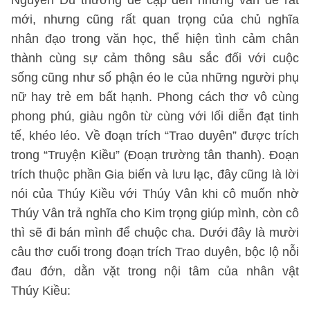
Nguyễn Du thường đề cập đến những vấn đề rất
mới, nhưng cũng rất quan trọng của chủ nghĩa
nhân đạo trong văn học, thể hiện tình cảm chân
thành cùng sự cảm thông sâu sắc đối với cuộc
sống cũng như số phận éo le của những người phụ
nữ hay trẻ em bất hạnh. Phong cách thơ vô cùng
phong phú, giàu ngôn từ cùng với lối diễn đạt tinh
tế, khéo léo. Về đoạn trích “Trao duyên” được trích
trong “Truyện Kiều” (Đoạn trường tân thanh). Đoạn
trích thuộc phần Gia biến và lưu lạc, đây cũng là lời
nói của Thúy Kiều với Thúy Vân khi cô muốn nhờ
Thúy Vân trả nghĩa cho Kim trọng giúp mình, còn cô
thì sẽ đi bán mình để chuộc cha. Dưới đây là mười
câu thơ cuối trong đoạn trích Trao duyên, bộc lộ nỗi
đau đớn, dằn vặt trong nội tâm của nhân vật
Thúy Kiều: