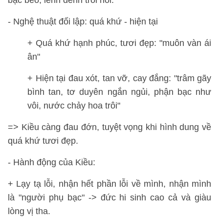
bạc bẽo, lênh đênh trôi nổi.
- Nghệ thuật đối lập: quá khứ - hiện tại
+ Quá khứ hạnh phúc, tươi đẹp: "muôn vàn ái
ân"
+ Hiện tại đau xót, tan vỡ, cay đắng: "trâm gãy
bình tan, tơ duyên ngắn ngủi, phận bạc như
vôi, nước chảy hoa trôi"
=> Kiều càng đau đớn, tuyệt vọng khi hình dung về
quá khứ tươi đẹp.
- Hành động của Kiều:
+ Lạy tạ lỗi, nhận hết phần lỗi về mình, nhận mình
là "người phụ bạc" -> đức hi sinh cao cả và giàu
lòng vị tha.