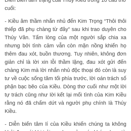
Diễn biến tâm trạng của Thúy Kiều trong 10 câu thơ
cuối:
- Kiều âm thầm nhắn nhủ đến Kim Trọng “Thôi thôi
thiếp đã phụ chàng từ đây” sau khi trao duyên cho
Thúy Vân. Tấm lòng của một người sắp chia xa
nhưng bởi tình cảm vẫn còn mặn nồng khiến họ
thêm đau xót, buồn thương. Tuy nhiên, không đơn
giản chỉ là lời xin lỗi thầm lặng, đau xót gửi đến
chàng Kim mà lời nhắn nhủ độc thoại đó còn là suy
tư về cuộc sống tăm tối phía trước, lời oán trách số
phận bạc bẽo của Kiều. Dòng thơ cuối như một lời
tự trách cũng như lời kết lại mối tình của Kim Kiều
rằng nó đã chấm dứt và người phụ chính là Thúy
Kiều.
- Diễn biến tâm lí của Kiều khiến chúng ta không