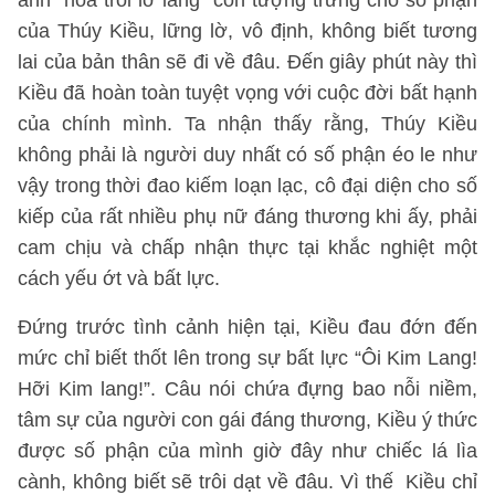
ảnh “hoa trôi lỡ làng” còn tượng trưng cho số phận
của Thúy Kiều, lững lờ, vô định, không biết tương
lai của bản thân sẽ đi về đâu. Đến giây phút này thì
Kiều đã hoàn toàn tuyệt vọng với cuộc đời bất hạnh
của chính mình. Ta nhận thấy rằng, Thúy Kiều
không phải là người duy nhất có số phận éo le như
vậy trong thời đao kiếm loạn lạc, cô đại diện cho số
kiếp của rất nhiều phụ nữ đáng thương khi ấy, phải
cam chịu và chấp nhận thực tại khắc nghiệt một
cách yếu ớt và bất lực.
Đứng trước tình cảnh hiện tại, Kiều đau đớn đến
mức chỉ biết thốt lên trong sự bất lực “Ôi Kim Lang!
Hỡi Kim lang!”. Câu nói chứa đựng bao nỗi niềm,
tâm sự của người con gái đáng thương, Kiều ý thức
được số phận của mình giờ đây như chiếc lá lìa
cành, không biết sẽ trôi dạt về đâu. Vì thế Kiều chỉ