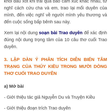
khỏi đau xót khi trải qua bao cảm xúc khác nhau, từ
nghĩ cách cứu cha và em, trao lại mối duyên của
mình, đến việc nghĩ về người mình yêu thương và
đến cuộc sống bấp bênh sau này.
Xem lại nội dung
soạn bài Trao duyên
để xác định
đúng nội dung trọng tâm của 10 câu thơ cuối Trao
duyên.
3.
LẬP DÀN Ý
PHÂN TÍCH DIỄN BIẾN TÂM
TRẠNG CỦA THÚY KIỀU TRONG MƯỜI DÒNG
THƠ CUỐI TRAO DUYÊN
a) Mở bài
- Giới thiệu tác giả Nguyễn Du và Truyện Kiều
- Giới thiệu đoạn trích Trao duyên