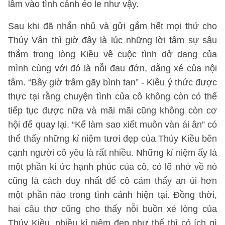
lâm vào tình cảnh éo le như vậy.
Sau khi đã nhắn nhủ và gửi gắm hết mọi thứ cho
Thúy Vân thì giờ đây là lúc những lời tâm sự sâu
thẳm trong lòng Kiều về cuộc tình dở dang của
mình cùng với đó là nỗi đau đớn, dằng xé của nội
tâm. “Bây giờ trâm gãy bình tan” - Kiều ý thức được
thực tại rằng chuyện tình của cô không còn có thể
tiếp tục được nữa và mãi mãi cũng không còn cơ
hội để quay lại. “Kể làm sao xiết muôn vàn ái ân” có
thể thấy những kỉ niệm tươi đẹp của Thúy Kiều bên
cạnh người cô yêu là rất nhiều. Những kỉ niệm ấy là
một phần kí ức hạnh phúc của cô, có lẽ nhớ về nó
cũng là cách duy nhất để cô cảm thấy an ủi hơn
một phần nào trong tình cảnh hiện tại. Đồng thời,
hai câu thơ cũng cho thấy nỗi buồn xé lòng của
Thúy Kiều, nhiều kỉ niệm đẹp như thế thì có ích gì