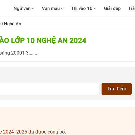
Ngữ văn
Văn mẫu
Thi vào 10
Giải đáp
Trắ
10 Nghệ An
VÀO LỚP 10 NGHỆ AN 2024
ằng 20001 3.......
Tra điểm
c 2024 -2025 đã được công bố.