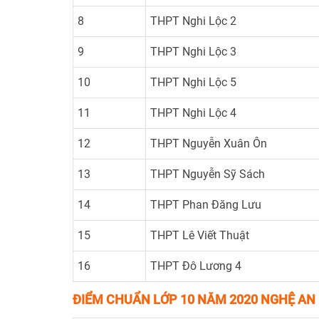
8
THPT Nghi Lộc 2
9
THPT Nghi Lộc 3
10
THPT Nghi Lộc 5
11
THPT Nghi Lộc 4
12
THPT Nguyễn Xuân Ôn
13
THPT Nguyễn Sỹ Sách
14
THPT Phan Đăng Lưu
15
THPT Lê Viết Thuật
16
THPT Đô Lương 4
ĐIỂM CHUẨN LỚP 10 NĂM 2020 NGHỆ AN