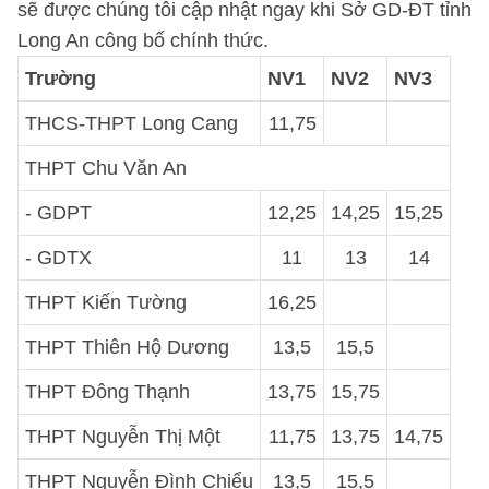
sẽ được chúng tôi cập nhật ngay khi Sở GD-ĐT tỉnh
Long An công bố chính thức.
Trường
NV1
NV2
NV3
THCS-THPT Long Cang
11,75
THPT Chu Văn An
- GDPT
12,25
14,25
15,25
- GDTX
11
13
14
THPT Kiến Tường
16,25
THPT Thiên Hộ Dương
13,5
15,5
THPT Đông Thạnh
13,75
15,75
THPT Nguyễn Thị Một
11,75
13,75
14,75
THPT Nguyễn Đình Chiểu
13,5
15,5