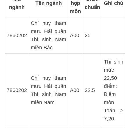
Tên ngành
hợp
Ghi chú
ngành
chuẩn
môn
Chỉ huy tham
mưu Hải quân
7860202
A00
25
Thí sinh Nam
miền Bắc
Thí sinh
mức
Chỉ huy tham
22,50
mưu Hải quân
điểm:
7860202
A00
22.5
Thí sinh Nam
Điểm
miền Nam
môn
Toán ≥
7,20.