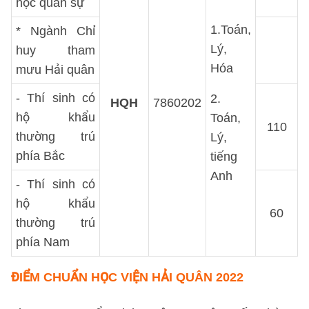
học quân sự
1.Toán,
* Ngành Chỉ
Lý,
huy tham
Hóa
mưu Hải quân
- Thí sinh có
2.
HQH
7860202
hộ khẩu
Toán,
110
thường trú
Lý,
phía Bắc
tiếng
Anh
- Thí sinh có
hộ khẩu
60
thường trú
phía Nam
ĐIỂM CHUẨN HỌC VIỆN HẢI QUÂN 2022