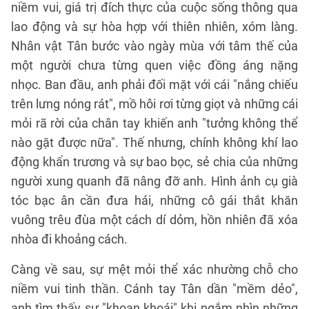
niềm vui, giá trị đích thực của cuộc sống thông qua
lao động và sự hòa hợp với thiên nhiên, xóm làng.
Nhân vật Tân bước vào ngày mùa với tâm thế của
một người chưa từng quen việc đồng áng nặng
nhọc. Ban đầu, anh phải đối mặt với cái "nắng chiếu
trên lưng nóng rát", mồ hôi rơi từng giọt và những cái
mỏi rã rời của chân tay khiến anh "tưởng không thể
nào gặt được nữa". Thế nhưng, chính không khí lao
động khẩn trương và sự bao bọc, sẻ chia của những
người xung quanh đã nâng đỡ anh. Hình ảnh cụ già
tóc bạc ân cần đưa hái, những cô gái thắt khăn
vuông trêu đùa một cách dí dỏm, hồn nhiên đã xóa
nhòa đi khoảng cách.
Càng về sau, sự mệt mỏi thể xác nhường chỗ cho
niềm vui tinh thần. Cánh tay Tân dần "mềm dẻo",
anh tìm thấy sự "khoan khoái" khi ngắm nhìn những