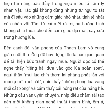
hiện tài năng bậc thầy trong việc miêu tả tâm lý
nhân vật. Tác giả không dùng những từ ngữ to tát
mà đi sâu vào những cảm giác nhỏ nhặt, tinh tế nhất
của nhân vật Tân: từ cái mệt rã rời, sự bướng bỉnh
không chịu thua, cho đến cảm giác dịu mát, say sưa
trong hương lúa.
Bên cạnh đó, văn phong của Thạch Lam vô cùng
giàu chất thơ. Ông đã huy động tối đa các giác quan
để tái hiện bức tranh ngày mùa. Người đọc có thể
nghe thấy "tiếng hái đưa vào gốc lúa soàn soạt",
ngửi thấy "mùi lúa chín thơm lại phảng phất lẫn với
mùi rạ ướt mới cắt", nhìn thấy "những bông lúa vàng
mới cắt xong" và cảm thấy cái nóng rát của nắng hè.
Những câu văn uyển chuyển, nhịp điệu chậm rãi tạo
nên một không gian nghệ thuật thanh bình, êm ả,