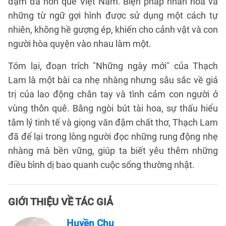
đậm đà hồn quê Việt Nam. Biện pháp nhân hóa và
những từ ngữ gợi hình được sử dụng một cách tự
nhiên, không hề gượng ép, khiến cho cảnh vật và con
người hòa quyện vào nhau làm một.
Tóm lại, đoạn trích "Những ngày mới" của Thạch
Lam là một bài ca nhẹ nhàng nhưng sâu sắc về giá
trị của lao động chân tay và tình cảm con người ở
vùng thôn quê. Bằng ngòi bút tài hoa, sự thấu hiểu
tâm lý tinh tế và giọng văn đậm chất thơ, Thạch Lam
đã để lại trong lòng người đọc những rung động nhẹ
nhàng mà bền vững, giúp ta biết yêu thêm những
điều bình dị bao quanh cuộc sống thường nhật.
GIỚI THIỆU VỀ TÁC GIẢ
Huyền Chu