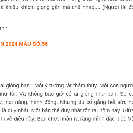
hư là khiêu khích, giọng gằn mà chế nhạo.... (Người lái đ
thi:
N 2024 MẪU SỐ 56
ai giống bạn”. Một ý tưởng rất thâm thúy. Một con ngườ
như tôi. Và không bao giờ có ai giống như bạn. Sẽ c
ư, nói năng, hành động. Nhưng dù cố gắng hết sức h
 là duy nhất. Một bản thể duy nhất tồn tại hôm nay. Giữ
hĩ về điều này. Bạn chợt nhận ra rằng mình đặc biệt. V