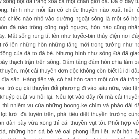
ấy sóng bọt đã trắng xóa cả một chân giời đá. Đá ở đây t
ng. hình như mỗi lần có chiếc thuyền nào xuất hiện 
có chiếc nào nhỏ vào đường ngoặt sông là một số hò
hòn đá nào trông cũng ngỗ ngược, hòn nào cũng nhă
 Mặt sống rung tít lên như tuyếc-bin thủy điện nơi đá
t rõ lên những hòn những tảng mới trong tưởng như n
 động của đá to đá bé. Nhưng hình như sông Đà đã gia
 bày thạch trận trên sông. Đám tảng đám hòn chia làm b
 thuyền, một cái thuyền đơn độc không còn biết lùi đi đâ
n địa săn. Hàng tiền vệ, có hai hòn canh một cửa đá trôn
ai trò dụ cái thuyền đối phương đi vào sâu nữa, vào tậ
uýp quật vu hồi lại. Nếu lọt vào đây rồi mà cái thuyề
, thì nhiệm vụ của những boong-ke chìm và pháo đài đ
lọt lưới đá tuyên trên, phải tiêu diệt thuyền trưởng cùn
ận dàn bày vừa xong thì cái thuyền vụt tới. Phối hợp vớ
đá, những hòn đá bệ vệ oai phong lẫm liệt. Một hòn ấ