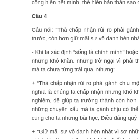
cống hiến hết mình, thể hiện bản thân sao
Câu 4
Câu nói: “Thà chấp nhận rủi ro phải gá
trước, còn hơn giữ mãi sự vô danh hèn nhát
- Khi ta xác định “sống là chính mình" hoặc 
những khó khăn, những trở ngại vì phải t
mà ta chưa từng trải qua. Nhưng:
+ “Thà chấp nhận rủi ro phải gánh chịu m
nghĩa là chúng ta chấp nhận những khó khă
nghiệm, để giúp ta trưởng thành còn hơn 
những chuyện xấu mà ta gánh chịu có thể l
cũng cho ta những bài học, Điều đáng quý 
+ “Giữ mãi sự vô danh hèn nhát vì sợ nhữn