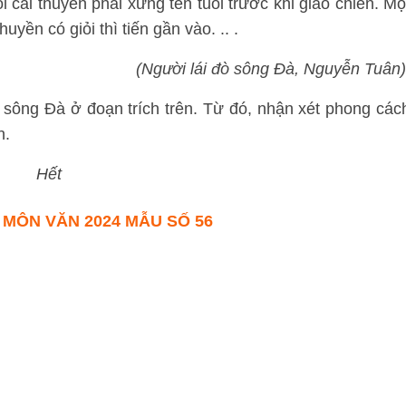
i cái thuyền phải xưng tên tuổi trước khi giao chiến. Mộ
uyền có giỏi thì tiến gần vào. .. .
(Người lái đò sông Đà, Nguyễn Tuân
sông Đà ở đoạn trích trên. Từ đó, nhận xét phong các
n.
Hết
 MÔN VĂN 2024 MẪU SỐ 56