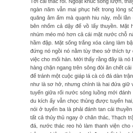
Tới cái thác rồi. Ngoặt khúc sông lượn, th
ngàn năm vẫn mai phục hết trong lòng sô
quãng âm ấm mà quạnh hiu này, mỗi lần 
bên nhổm cả dậy để vồ lấy thuyền. Mặt 
nhúm méo mó hơn cả cái mặt nước chỗ này.
hầm đập. Mặt sống trắng xóa càng làm bậ
đứng nó ngồi nó nằm tùy theo sở thích tự
việc cho mối hàn. Mới thấy rằng đây là nó
hàng chặn ngang trên sông đòi ăn chết cái
để tránh một cuộc giáp lá cà có đá dàn trậ
như là sơ hở, nhưng chính là hai đứa giữ v
tuyến giữa rối nước sóng luồng mới đánh kh
du kích ấy vẫn chọc thủng được tuyển hai
nói ở tuyến ba là phải đánh tan cái thuyền 
tất cả thủy thủ ngay ở chân thác, Thạch tr
đá, nước thác reo hò làm thanh viện cho 