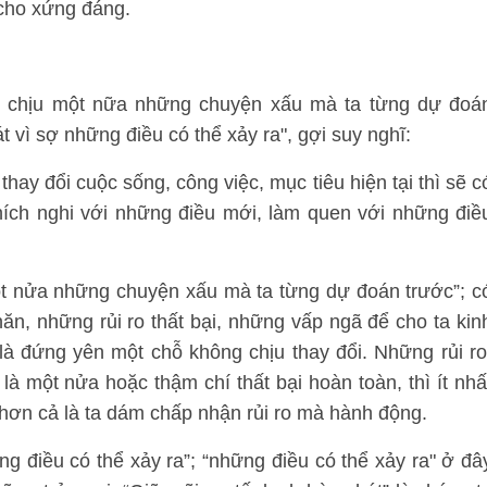
 cho xứng đáng.
nh chịu một nữa những chuyện xấu mà ta từng dự đoá
 vì sợ những điều có thể xảy ra", gợi suy nghĩ:
thay đổi cuộc sống, công việc, mục tiêu hiện tại thì sẽ c
hích nghi với những điều mới, làm quen với những điề
ột nửa những chuyện xấu mà ta từng dự đoán trước”; c
n, những rủi ro thất bại, những vấp ngã để cho ta kin
là đứng yên một chỗ không chịu thay đổi. Những rủi ro
à một nửa hoặc thậm chí thất bại hoàn toàn, thì ít nhấ
hơn cả là ta dám chấp nhận rủi ro mà hành động.
g điều có thể xảy ra”; “những điều có thể xảy ra" ở đâ