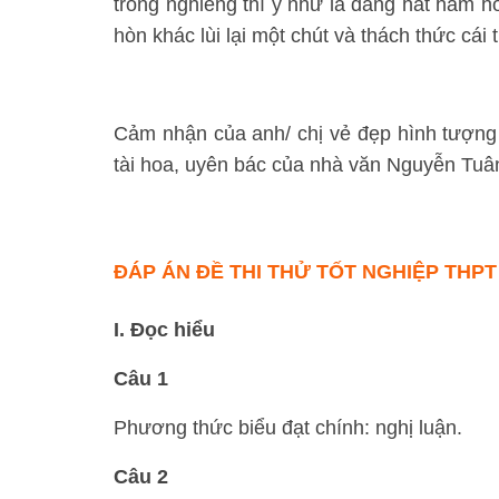
trông nghiêng thì y như là đang hất hàm hỏ
hòn khác lùi lại một chút và thách thức cái th
Cảm nhận của anh/ chị vẻ đẹp hình tượng 
tài hoa, uyên bác của nhà văn Nguyễn Tuâ
ĐÁP ÁN ĐỀ THI THỬ TỐT NGHIỆP THPT
I. Đọc hiểu
Câu 1
Phương thức biểu đạt chính: nghị luận.
Câu 2