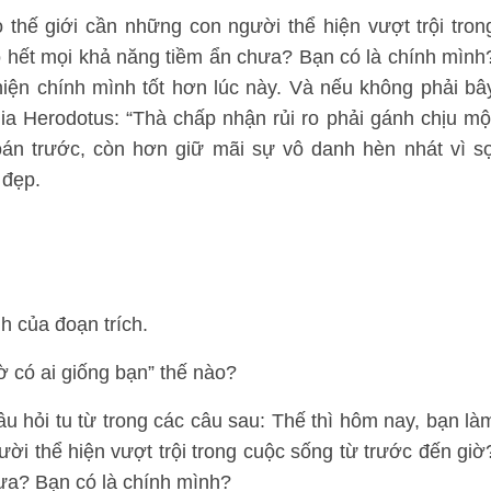
 thế giới cần những con người thể hiện vượt trội tron
ộ hết mọi khả năng tiềm ẩn chưa? Bạn có là chính mình
hiện chính mình tốt hơn lúc này. Và nếu không phải bâ
 gia Herodotus: “Thà chấp nhận rủi ro phải gánh chịu mộ
n trước, còn hơn giữ mãi sự vô danh hèn nhát vì s
 đẹp.
)
h của đoạn trích.
ờ có ai giống bạn” thế nào?
âu hỏi tu từ trong các câu sau: Thế thì hôm nay, bạn là
ời thể hiện vượt trội trong cuộc sống từ trước đến giờ
hưa? Bạn có là chính mình?