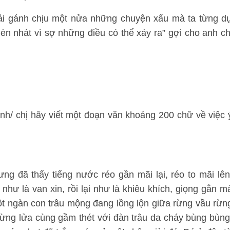
hải gánh chịu một nửa những chuyện xấu mà ta từng d
n nhát vì sợ những điều có thể xảy ra” gợi cho anh ch
nh/ chị hãy viết một đoạn văn khoảng 200 chữ về việc 
ng đã thấy tiếng nước réo gần mãi lại, réo to mãi lên
i như là van xin, rồi lại như là khiêu khích, giọng gằn m
ột ngàn con trâu mộng đang lồng lộn giữa rừng vầu rừn
rừng lửa cùng gầm thét với đàn trâu da cháy bùng bùng