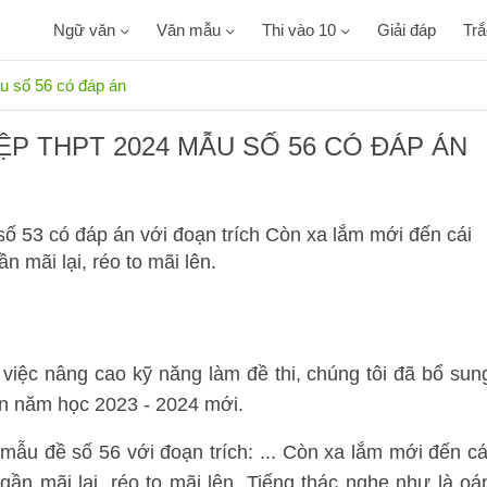
Ngữ văn
Văn mẫu
Thi vào 10
Giải đáp
Tr
u số 56 có đáp án
ỆP THPT 2024 MẪU SỐ 56 CÓ ĐÁP ÁN
ố 53 có đáp án với đoạn trích Còn xa lắm mới đến cái
 mãi lại, réo to mãi lên.
việc nâng cao kỹ năng làm đề thi, chúng tôi đã bổ sun
ăn năm học 2023 - 2024 mới.
ẫu đề số 56 với đoạn trích: ... Còn xa lắm mới đến cá
ần mãi lại, réo to mãi lên. Tiếng thác nghe như là oá