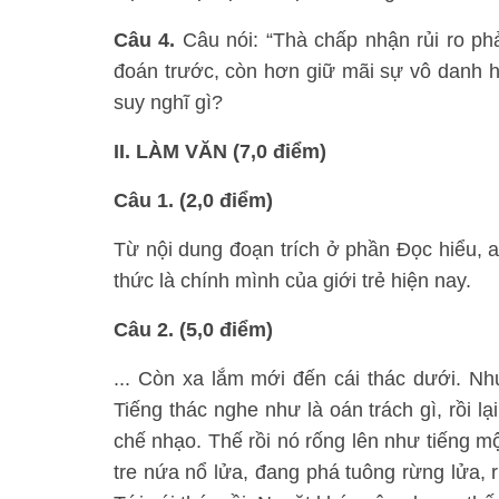
Câu 4.
Câu nói: “Thà chấp nhận rủi ro p
đoán trước, còn hơn giữ mãi sự vô danh hè
suy nghĩ gì?
II. LÀM VĂN (7,0 điểm)
Câu 1. (2,0 điểm)
Từ nội dung đoạn trích ở phần Đọc hiểu, a
thức là chính mình của giới trẻ hiện nay.
Câu 2. (5,0 điểm)
... Còn xa lắm mới đến cái thác dưới. Như
Tiếng thác nghe như là oán trách gì, rồi lạ
chế nhạo. Thế rồi nó rống lên như tiếng m
tre nứa nổ lửa, đang phá tuông rừng lửa, 