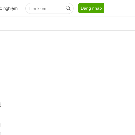
ắc nghiệm
Đăng nhập
g
i
n