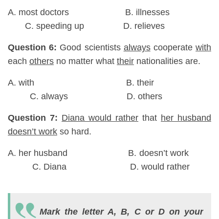
A. most doctors B. illnesses
C. speeding up D. relieves
Question 6:
Good scientists
always
cooperate
with
each
others
no matter what
their
nationalities are.
A. with B. their
C. always D. others
Question 7:
Diana would rather
that
her husband
doesn’t work
so hard.
A. her husband B. doesn’t work
C. Diana D. would rather
Q
8:
Mark the letter A, B, C or D on your
T