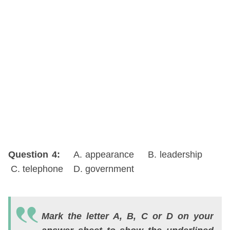
C
n
D
co
Question 4:
A. appearance B. leadership
C. telephone D. government
Q
5:
Mark the letter A, B, C or D on your
A