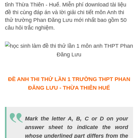
tỉnh Thừa Thiên - Huế. Miễn phí download tài liệu
đề thi cùng đáp án và lời giải chi tiết môn Anh thi
thử trường Phan Đăng Lưu mới nhất bao gồm 50
câu hỏi trắc nghiệm.
ĐỀ ANH THI THỬ LẦN 1 TRƯỜNG THPT PHAN
ĐĂNG LƯU - THỪA THIÊN HUẾ
Q
1:
Mark the letter A, B, C or D on your
A
answer sheet to indicate the word
e
whose underlined part differs from the