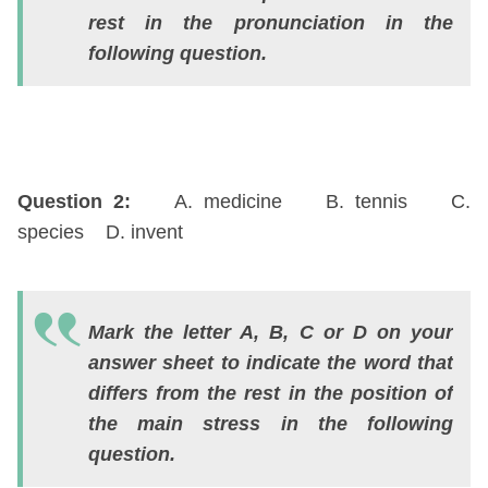
B
rest in the pronunciation in the
e
following question.
C
e
D
e
Question 2:
A. medicine B. tennis C.
species D. invent
Q
3:
Mark the letter A, B, C or D on your
A
answer sheet to indicate the word that
c
differs from the rest in the position of
B
the main stress in the following
e
question.