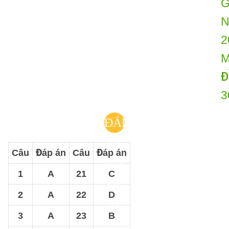
ĐÁP
ÁN
Câu
Đáp án
Câu
Đáp án
MÃ
1
A
21
C
ĐỀ
2
A
22
D
303
3
A
23
B
MÔN