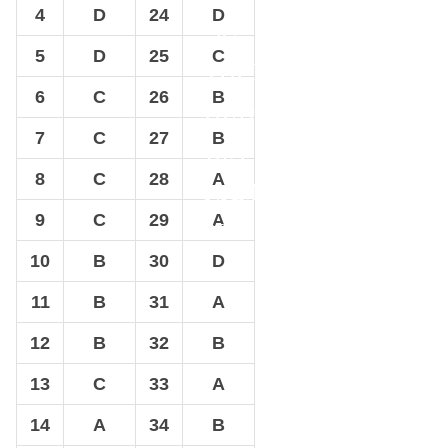
4
D
24
D
SỬ
5
D
25
C
THPT
6
C
26
B
QUỐC
7
C
27
B
GIA
8
C
28
A
NĂM
9
C
29
A
2017
10
B
30
D
11
B
31
A
12
B
32
B
13
C
33
A
14
A
34
B