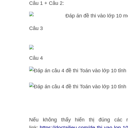
Câu 1 + Câu 2:
Câu 3
Câu 4
Nếu không thấy hiển thị đúng các n
link:
https://doctailieu.com/de-thi-vao-lop