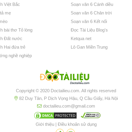
ch Việt Bắc
Soạn văn 6 Cánh diều
 tả mẹ
Soạn văn 6 Chân trời
 mèo
Soạn văn 6 Kết nối
h bài thơ Tỏ lòng
Đọc Tài Liệu Blog's
ch Đất nước
Ketqua net
h Hai đứa trẻ
Lô Gan Miền Trung
ớng nghề nghiệp
Copyright © 2020 Doctailieu.com. All rights reserved
82 Duy Tân, P Dịch Vọng Hậu, Q Cầu Giấy, Hà Nội
doctailieu.com@gmail.com
Giới thiệu
|
Điều khoản sử dụng