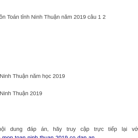
ội dung đáp án, hãy truy cập trực tiếp lại vớ
-10-mon-toan-ninh-thuan-2019-co-dap-an