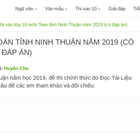
Ngữ văn
Văn mẫu
Thi vào 10
Giải đáp
Tr
thi vào lớp 10 môn Toán tỉnh Ninh Thuận năm 2019 (có đáp án)
OÁN TỈNH NINH THUẬN NĂM 2019 (CÓ
ĐÁP ÁN)
ả:
Huyền Chu
huận năm học 2019, đề thi chính thức do Đọc Tài Liệu
g câu để các em tham khảo và đối chiếu.