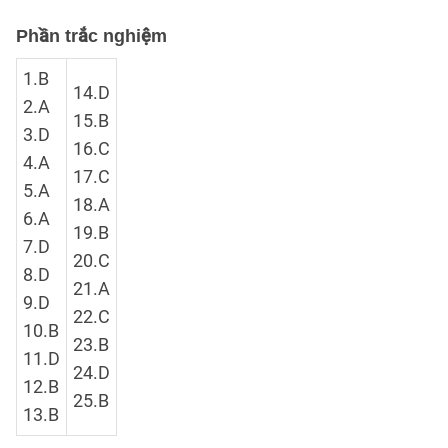
Phần trắc nghiệm
1.B
14.D
2.A
15.B
3.D
16.C
4.A
17.C
5.A
18.A
6.A
19.B
7.D
20.C
8.D
21.A
9.D
22.C
10.B
23.B
11.D
24.D
12.B
25.B
13.B