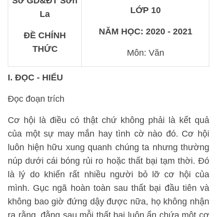
Sở GD&ĐT Sơn
LỚP 10
La
NĂM HỌC: 2020 - 2021
ĐỀ CHÍNH
THỨC
Môn: Văn
I. ĐỌC - HIỂU
Đọc đoạn trích
Cơ hội là điều có thật chứ không phải là kết quả
của một sự may mắn hay tình cờ nào đó. Cơ hội
luôn hiện hữu xung quanh chúng ta nhưng thường
núp dưới cái bóng rủi ro hoặc thất bại tạm thời. Đó
là lý do khiến rất nhiều người bỏ lỡ cơ hội của
mình. Gục ngã hoàn toàn sau thất bại đầu tiên và
không bao giờ đứng dậy được nữa, họ không nhận
ra rằng, đằng sau mỗi thất bại luôn ẩn chứa một cơ