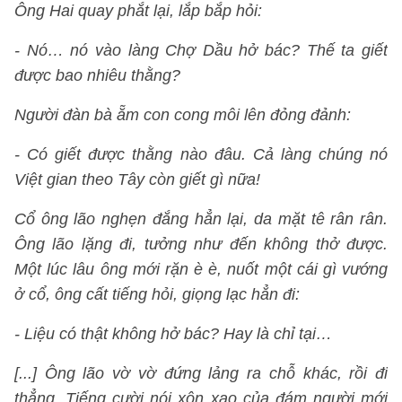
Ông Hai quay phắt lại, lắp bắp hỏi:
- Nó… nó vào làng Chợ Dầu hở bác? Thế ta giết
được bao nhiêu thằng?
Người đàn bà ẵm con cong môi lên đỏng đảnh:
- Có giết được thằng nào đâu. Cả làng chúng nó
Việt gian theo Tây còn giết gì nữa!
Cổ ông lão nghẹn đắng hẳn lại, da mặt tê rân rân.
Ông lão lặng đi, tưởng như đến không thở được.
Một lúc lâu ông mới rặn è è, nuốt một cái gì vướng
ở cổ, ông cất tiếng hỏi, giọng lạc hẳn đi:
- Liệu có thật không hở bác? Hay là chỉ tại…
[...] Ông lão vờ vờ đứng lảng ra chỗ khác, rồi đi
thẳng. Tiếng cười nói xôn xao của đám người mới