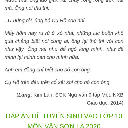
Nước mắt ông lão giàn ra, chảy ròng ròng trên hai
má. Ông nói thủ thỉ:
- Ừ đúng rồi, ủng hộ Cụ Hồ con nhỉ.
Mấy hôm nay ru rú ở xó nhà, những lúc buồn khổ
quá chẳng biết nói cùng ai, ông lại thủ thỉ với con
như vậy. Ông nói như để ngỏ lòng mình, như để
mình lại minh oan cho mình nữa.
Anh em đồng chí biết cho bố con ông.
Cụ Hồ trên đầu trên cổ xét soi cho bố con ông.
(
Làng
, Kim Lân, SGK Ngữ văn 9 tập Một, NXB
Giáo dục, 2014)
ĐÁP ÁN
ĐỀ TUYỂN SINH VÀO LỚP 10
MÔN VĂN SƠN LA 2020