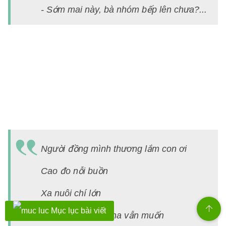
9,
- Sớm mai này, bà nhóm bếp lên chưa?...
t
1,
N
G
d
2
tr
(
P
Người đồng mình thương lắm con ơi
N
vớ
Cao đo nỗi buồn
c
Xa nuôi chí lớn
N
v
Mục lục bài viết
Dẫu làm sao thì cha vẫn muốn
9,