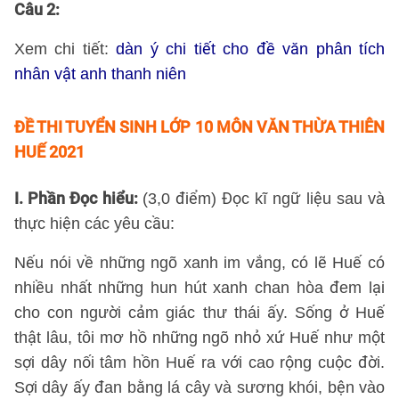
Câu 2:
Xem chi tiết:
dàn ý chi tiết cho đề văn phân tích
nhân vật anh thanh niên
ĐỀ THI TUYỂN SINH LỚP 10 MÔN VĂN THỪA THIÊN
HUẾ 2021
I. Phần Đọc hiểu:
(3,0 điểm) Đọc kĩ ngữ liệu sau và
thực hiện các yêu cầu:
Nếu nói về những ngõ xanh im vắng, có lẽ Huế có
nhiều nhất những hun hút xanh chan hòa đem lại
cho con người cảm giác thư thái ấy. Sống ở Huế
thật lâu, tôi mơ hồ những ngõ nhỏ xứ Huế như một
sợi dây nối tâm hồn Huế ra với cao rộng cuộc đời.
Sợi dây ấy đan bằng lá cây và sương khói, bện vào