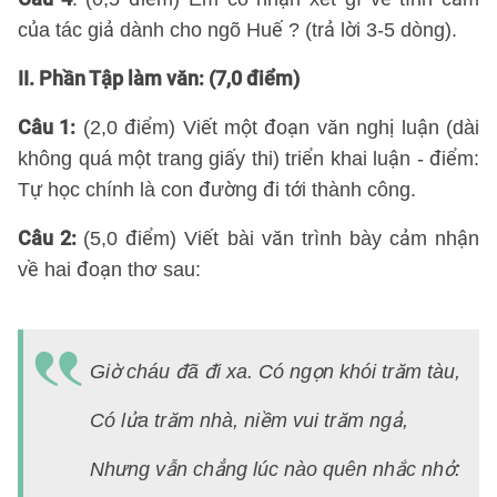
của tác giả dành cho ngõ Huế ? (trả lời 3-5 dòng).
II. Phần Tập làm văn: (7,0 điểm)
Câu 1:
(2,0 điểm) Viết một đoạn văn nghị luận (dài
không quá một trang giấy thi) triển khai luận - điểm:
Tự học chính là con đường đi tới thành công.
Câu 2:
(5,0 điểm) Viết bài văn trình bày cảm nhận
về hai đoạn thơ sau:
(
Vi
Giờ cháu đã đi xa. Có ngọn khói trăm tàu,
B
lử
Có lửa trăm nhà, niềm vui trăm ngả,
N
Nhưng vẫn chẳng lúc nào quên nhắc nhở:
v