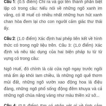
Câu 1
: (0.5 điểm) Chỉ ra và gọi tên thành phần biệt
lập có trong câu: Nếu nói về những ngõ xanh im
vắng, có lẽ Huế có nhiều nhất những hun hút xanh
chan hòa đem lại cho con người cảm giác thư thái
ấy.
Câu 2
: (1.0 điểm) Xác định hai phép liên kết về hình
thức có trong ngữ liệu trên. Câu 3: (1,0 điểm) Xác
định và nêu tác dụng của hai biện pháp tu từ từ
vựng có trong câu:
Ngõ Huế, đó chính là cái cửa ngõ ngay trước ngôi
nhà ấm áp khói lam chiều, là những ngõ quê thơm
mùi đất, những ngõ vườn xao động hoa lá điệu
đàng, những ngõ phố sống động đêm khuya và cả
những ngõ chùa nắng vàng như màu thiền xứ sở...
Câu 4
: (0,5 điểm) Em có nhận xét gì về tình cảm