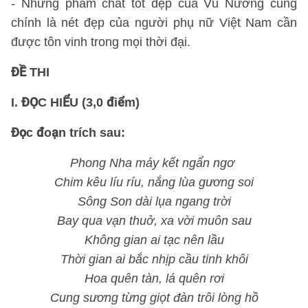
- Những phẩm chất tốt đẹp của Vũ Nương cũng
chính là nét đẹp của người phụ nữ Việt Nam cần
được tôn vinh trong mọi thời đại.
ĐỀ THI
I. ĐỌC HIỂU (3,0 điểm)
Đọc đoạn trích sau:
Phong Nha máy kết ngẩn ngơ
Chim kêu líu ríu, nắng lùa gương soi
Sông Son dài lụa ngang trời
Bay qua vạn thuở, xa vời muôn sau
Không gian ai tạc nên lầu
Thời gian ai bắc nhịp cầu tinh khôi
Hoa quên tàn, lá quên rơi
Cung sương từng giọt đàn trôi lòng hồ