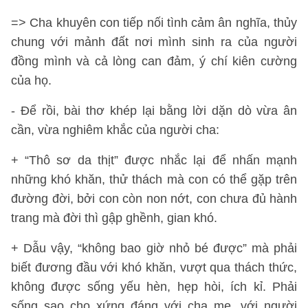
=> Cha khuyên con tiếp nối tình cảm ân nghĩa, thủy
chung với mảnh đất nơi mình sinh ra của người
đồng mình và cả lòng can đảm, ý chí kiên cường
của họ.
- Để rồi, bài thơ khép lại bằng lời dặn dò vừa ân
cần, vừa nghiêm khắc của người cha:
+ “Thô sơ da thịt” được nhắc lại để nhấn mạnh
những khó khăn, thử thách mà con có thể gặp trên
đường đời, bởi con còn non nớt, con chưa đủ hành
trang mà đời thì gập ghềnh, gian khó.
+ Dẫu vậy, “không bao giờ nhỏ bé được” mà phải
biết đương đầu với khó khăn, vượt qua thách thức,
không được sống yếu hèn, hẹp hòi, ích kỉ. Phải
sống sao cho xứng đáng với cha mẹ, với người