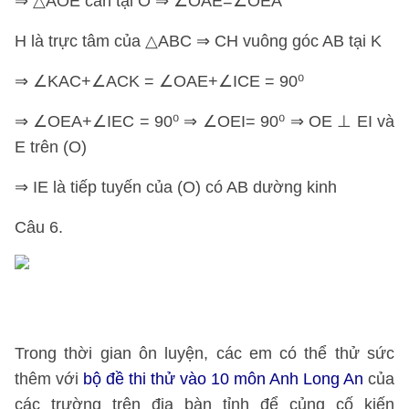
⇒ △AOE cân tại O ⇒ ∠OAE=∠OEA
H là trực tâm của △ABC ⇒ CH vuông góc AB tại K
⇒ ∠KAC+∠ACK = ∠OAE+∠ICE = 90⁰
⇒ ∠OEA+∠IEC = 90⁰ ⇒ ∠OEI= 90⁰ ⇒ OE ⊥ EI và
E trên (O)
⇒ IE là tiếp tuyến của (O) có AB dường kinh
Câu 6.
Trong thời gian ôn luyện, các em có thể thử sức
thêm với
bộ đề thi thử vào 10 môn Anh Long An
của
các trường trên địa bàn tỉnh để củng cố kiến