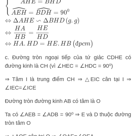
ˆ
{
=
A
H
E
B
H
D
ˆ
ˆ
0
=
=
90
A
E
H
B
D
H
⇔
Δ
A
H
E
∽
Δ
B
H
D
(
g
.
g
)
∽
⇔
Δ
Δ
(
.
)
A
H
E
B
H
D
g
g
⇔
H
A
H
B
=
H
E
H
D
H
E
H
A
⇔
=
H
B
H
D
⇔
H
A
.
H
D
=
H
E
.
H
B
(
đ
p
c
m
)
⇔
.
=
.
đ
(
)
H
A
H
D
H
E
H
B
p
c
m
c. Đường tròn ngoại tiếp của tứ giảc CDHE có
đường kinh là CH (vì ∠HEC = ∠HDC = 90⁰)
⇒ Tâm I là trung điểm CH ⇒ △EIC cân tại I ⇒
∠IEC=∠ICE
Đường tròn đường kinh AB có tâm là O
Ta có ∠AEB = ∠ADB = 90⁰ ⇒ E và D thuộc đường
tròn tâm O