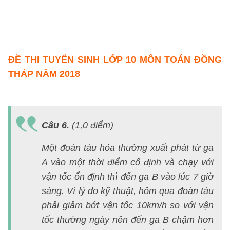
2
đ
á
ĐỀ THI TUYỂN SINH LỚP 10 MÔN TOÁN ĐỒNG
THÁP NĂM 2018
X
ch
Câu 6.
(1,0 điểm)
ti
đ
Một đoàn tàu hỏa thường xuất phát từ ga
th
A vào một thời điểm cố định và chạy với
v
vận tốc ổn định thì đến ga B vào lúc 7 giờ
đ
sáng. Vì lý do kỹ thuật, hôm qua đoàn tàu
á
phải giảm bớt vận tốc 10km/h so với vận
tạ
tốc thường ngày nên đến ga B chậm hơn