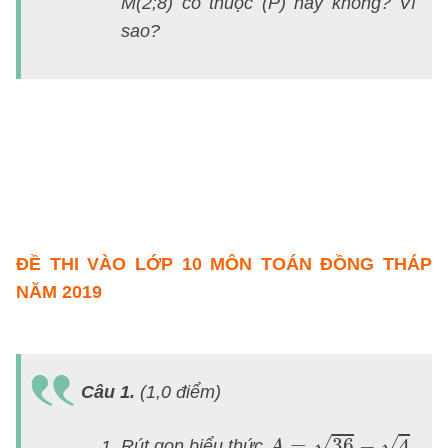
M
(2;8) có thuộc
(P)
hay không? Vì
l
sao?
1
m
T
n
2
Đ
T
ĐỀ THI VÀO LỚP 10 MÔN TOÁN ĐỒNG THÁP
NĂM 2019
X
ch
Câu 1.
(1,0 điểm)
ti
đ
A
=
36
−
4
√
√
=
36
−
4
Rút gọn biểu thức
A