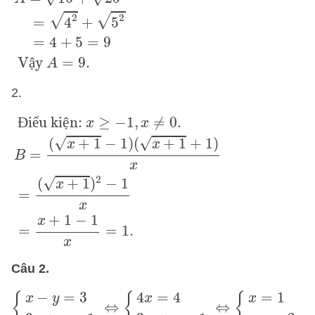
2
2
√
√
=
4
+
5
=
4
+
5
=
9
 V
ậ
y 
=
9
.
A
2.
Điểu kiện:
x
≥
−
1
,
x
≠
0
.
B
=
(
x
+
1
−
1
)
(
x
+
1
+
1
)
x
=
(
x
+
Đ
i
ể
u ki
ệ
n: 
≥
−
1
,
≠
0
.
x
x
√
√
(
+
1
−
1
)
(
+
1
+
1
)
x
x
=
B
x
2
√
(
+
1
)
−
1
x
=
x
+
1
−
1
x
=
=
1
.
x
Câu 2.
{
x
−
y
=
3
3
x
+
y
=
1
⇔
{
4
x
=
4
3
x
+
y
=
1
⇔
{
x
=
1
y
=
−
2
4
=
4
=
1
−
=
3
{
{
{
x
x
x
y
⇔
⇔