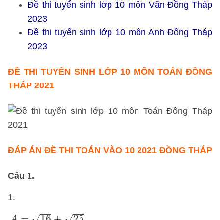
Đề thi tuyển sinh lớp 10 môn Văn Đồng Tháp
2023
Đề thi tuyển sinh lớp 10 môn Anh Đồng Tháp
2023
ĐỀ THI TUYỂN SINH LỚP 10 MÔN TOÁN ĐỒNG
THÁP 2021
ĐÁP ÁN ĐỀ THI TOÁN VÀO 10 2021 ĐỒNG THÁP
Câu 1.
1.
A
=
16
+
25
=
4
2
+
5
2
=
4
+
5
=
9
Vậy
A
=
9
.
√
√
=
16
+
25
A