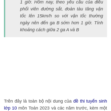
li
1 giờ. Hôm nay, theo yêu cầu của điều
á
phối viên đường sắt, đoàn tàu tăng vận
đ
tốc lên 15km/h so với vận tốc thường
th
ngày nên đến ga B sớm hơn 1 giờ. Tính
v
khoảng cách giữa 2 ga A và B
l
1
m
T
c
2
tỉ
Đ
T
Trên đây là toàn bộ nội dung của
đề thi tuyển sinh
lớp 10
môn Toán
2023
và các năm trước, kèm một