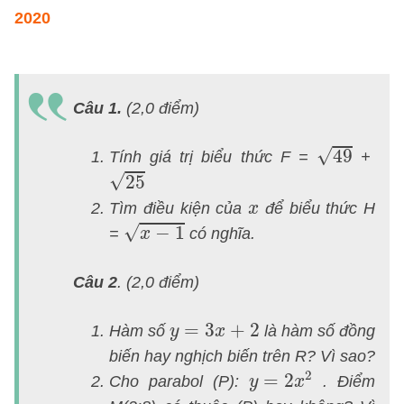
2020
X
ch
Câu 1.
(2,0 điểm)
ti
đ
49
√
49
Tính giá trị biểu thức
F =
+
th
25
√
25
v
x
Tìm điều kiện của
để biểu thức
H
x
đ
x
−
1
√
−
1
=
có nghĩa.
x
á
tạ
Câu 2
. (2,0 điểm)
li
th
y
=
3
x
+
2
=
3
+
2
Hàm số
là hàm số đồng
y
x
t
biến hay nghịch biến trên
R
? Vì sao?
y
=
2
x
2
s
2
=
2
Cho parabol
(P)
:
. Điểm
y
x
v