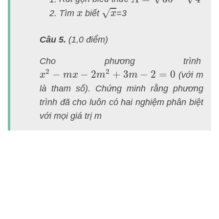
th
x
x
√
Tìm
biết
=3
x
x
v
đ
Câu 5.
(1,0 điểm)
á
tạ
Cho phương trình
x
2
−
m
x
−
2
m
2
+
3
m
−
2
=
0
2
2
li
−
−
2
+
3
−
2
=
0
(với
m
x
m
x
m
m
th
là tham số). Chứng minh rằng phương
v
trình đã cho luôn có hai nghiệm phân biệt
l
với mọi giá trị m
1
m
T
tỉ
Đ
T
n