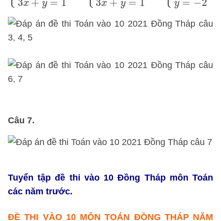
3
+
=
1
=
−
2
3
+
=
1
x
y
y
x
y
Câu 7.
Tuyển tập đề thi vào 10 Đồng Tháp môn Toán
các năm trước.
ĐỀ THI VÀO 10 MÔN TOÁN ĐỒNG THÁP NĂM